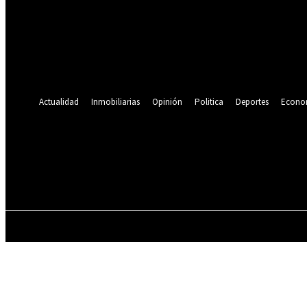
Se te ha enviado una contraseña por correo electrónico.
Recuperación de contraseña
Recupera tu contraseña
tu correo electrónico
Se te ha enviado una contraseña por correo electrónico.
Actualidad
Inmobiliarias
Opinión
Politica
Deportes
Econo
19.9
C
Lima
sábado, agosto 8, 2026
ACTUALIDAD
INMOBILIARIAS
OPINIÓN