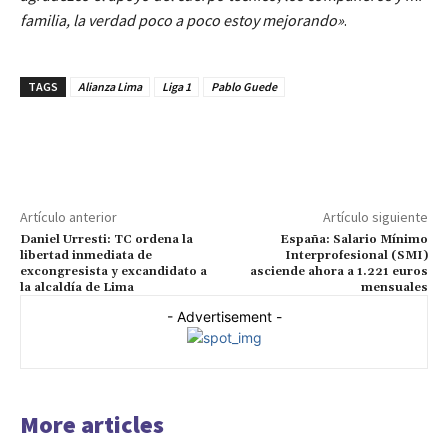
familia, la verdad poco a poco estoy mejorando»
.
TAGS
Alianza Lima
Liga 1
Pablo Guede
Artículo anterior
Artículo siguiente
Daniel Urresti: TC ordena la
España: Salario Mínimo
libertad inmediata de
Interprofesional (SMI)
excongresista y excandidato a
asciende ahora a 1.221 euros
la alcaldía de Lima
mensuales
- Advertisement -
More articles