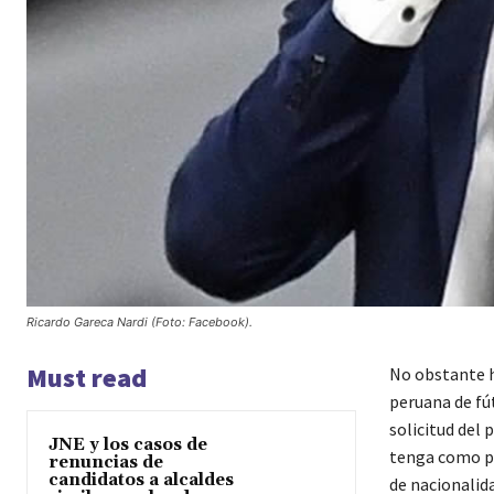
Ricardo Gareca Nardi (Foto: Facebook).
Must read
No obstante ha
peruana de fú
solicitud del
JNE y los casos de
tenga como pr
renuncias de
candidatos a alcaldes
de nacionalid