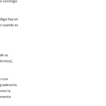
nte conmigo
diga hay un
go cuando es
de su
écnico),
on con
gradecerlo.
como la
namente