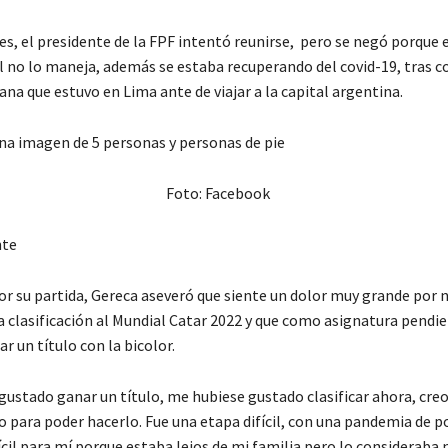
s, el presidente de la FPF intentó reunirse, pero se negó porque 
l no lo maneja, además se estaba recuperando del covid-19, tras c
na que estuvo en Lima ante de viajar a la capital argentina.
Foto: Facebook
nte
r su partida, Gereca aseveró que siente un dolor muy grande por 
a clasificación al Mundial Catar 2022 y que como asignatura pendie
r un título con la bicolor.
gustado ganar un título, me hubiese gustado clasificar ahora, cre
 para poder hacerlo. Fue una etapa difícil, con una pandemia de p
ícil para mí porque estaba lejos de mi familia pero lo consideraba 