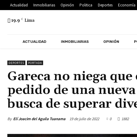
Actualidad
Inmobiliarias
Opinión
Politica
Deportes
Economía
19.9
C
Lima
ACTUALIDAD
INMOBILIARIAS
OPINIÓN
P
DEPORTES
PORTADA
Gareca no niega que 
pedido de una nueva
busca de superar div
By
Elí Joacim del Aguila Tuanama
19 de julio de 2022
0
1882