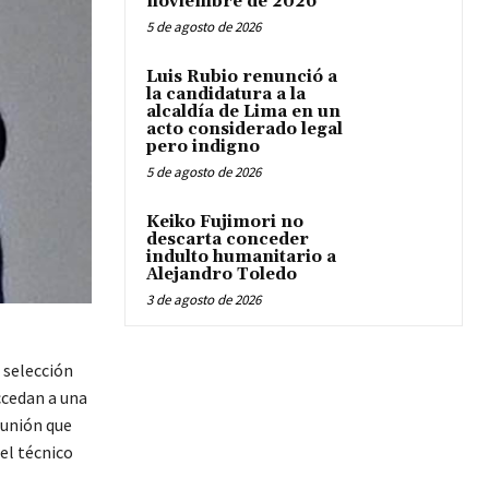
noviembre de 2026
5 de agosto de 2026
Luis Rubio renunció a
la candidatura a la
alcaldía de Lima en un
acto considerado legal
pero indigno
5 de agosto de 2026
Keiko Fujimori no
descarta conceder
indulto humanitario a
Alejandro Toledo
3 de agosto de 2026
 selección
ccedan a una
eunión que
el técnico