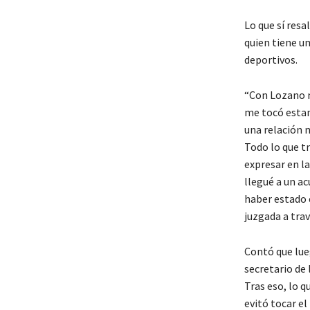
Lo que sí resa
quien tiene u
deportivos.
“Con Lozano m
me tocó estan
una relación 
Todo lo que t
expresar en l
llegué a un a
haber estado 
juzgada a trav
Contó que lueg
secretario de 
Tras eso, lo q
evitó tocar el