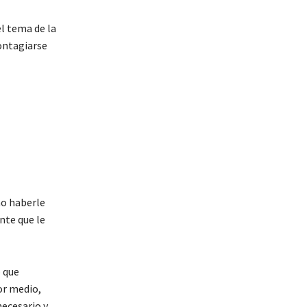
el tema de la
ontagiarse
no haberle
nte que le
o que
or medio,
necesario y