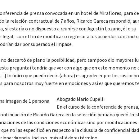
 conferencia de prensa convocada en un hotel de Miraflores, para de
do la relación contractual de 7 años, Ricardo Gareca respondió, au
, si estaría o no dispuesto a reunirse con Agustín Lozano, él o su
legal, con el fin de modificar o regresar a los acuerdos contractu
podrían dar por superado el impase.
 no descartó de plano la posibilidad, pero tampoco dio mayores lu
sta pregunta) tendría que ver con algo que en este momento no q
[…] lo único que puedo decir (ahora) es agradecer por los casi och
s para nosotros muy fuerte en emociones y así es que queremos t
Abogado Mario Cupelli
En el curso de la conferencia de prensa,
 continuación de Ricardo Gareca en la selección peruana quedó frus
variaciones de las condiciones económicas sino por modificaciones
que no las especificó en respecto a la cláusula de confidencialidad
tiene vigencia, incluso, más allá de su término.