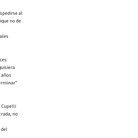
spedirse al
nque no de
ales
ces:
uisiera
o años
erminar”
 Cupelli
trada, no
 del