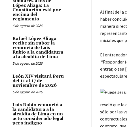
similares a los de
López Aliaga: La
Constitución está por
Al final de la
encima del
haber conclui
reglamento
6 de agosto de 2026
manera directa
representante 
Rafael López Aliaga
iniciales que 
recibe sin rubor la
renuncia de Luis
Rubio a la candidatura
El entrenador
a la alcaldía de Lima
“Responder (e
5 de agosto de 2026
entrar, o sea 
espectaculare
León XIV visitará Peru
del 11 al 17 de
noviembre de 2026
5 de agosto de 2026
reveló que la
Luis Rubio renunció a
la candidatura a la
sólo por las 
alcaldía de Lima en un
acto considerado legal
contractuales 
pero indigno
contrato, que 