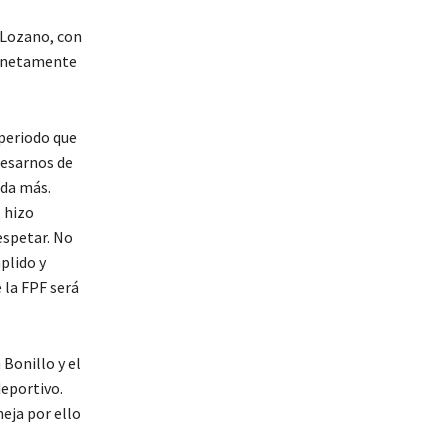
n Lozano, con
as netamente
 periodo que
resarnos de
ada más.
 hizo
espetar. No
plido y
 la FPF será
Bonillo y el
deportivo.
eja por ello