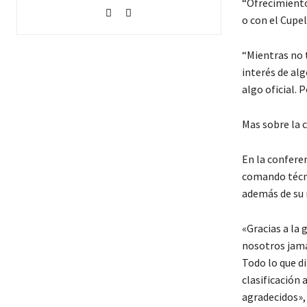
“Ofrecimiento
o con el Cupell
“Mientras no 
interés de al
algo oficial.
Mas sobre la 
En la confere
comando técni
además de su 
«Gracias a la 
nosotros jamá
Todo lo que d
clasificación
agradecidos»,