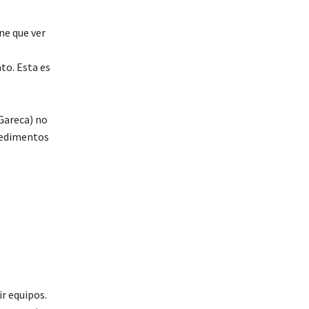
ne que ver
to. Esta es
 Gareca) no
pedimentos
r equipos.