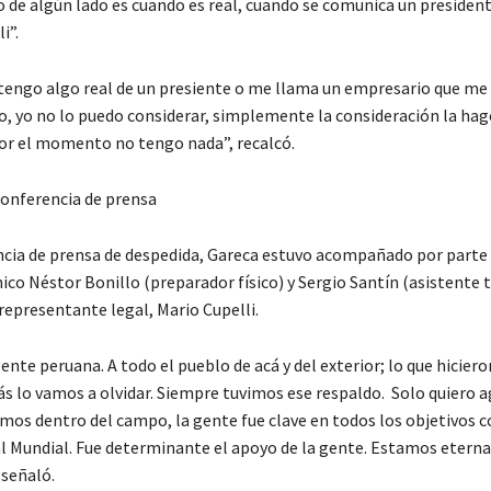
 de algún lado es cuando es real, cuando se comunica un preside
i”.
tengo algo real de un presiente o me llama un empresario que me 
go, yo no lo puedo considerar, simplemente la consideración la ha
 Por el momento no tengo nada”, recalcó.
conferencia de prensa
ncia de prensa de despedida, Gareca estuvo acompañado por parte 
co Néstor Bonillo (preparador físico) y Sergio Santín (asistente t
representante legal, Mario Cupelli.
gente peruana. A todo el pueblo de acá y del exterior; lo que hicier
s lo vamos a olvidar. Siempre tuvimos ese respaldo. Solo quiero a
imos dentro del campo, la gente fue clave en todos los objetivos 
 al Mundial. Fue determinante el apoyo de la gente. Estamos eter
 señaló.