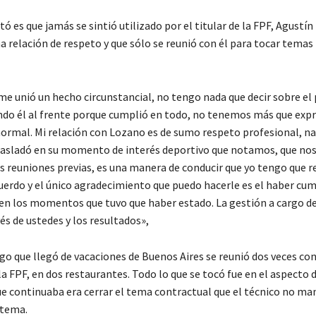
ltó es que jamás se sintió utilizado por el titular de la FPF, Agustí
na relación de respeto y que sólo se reunió con él para tocar tem
e unió un hecho circunstancial, no tengo nada que decir sobre el
do él al frente porque cumplió en todo, no tenemos más que exp
normal. Mi relación con Lozano es de sumo respeto profesional, n
rasladó en su momento de interés deportivo que notamos, que nos
as reuniones previas, es una manera de conducir que yo tengo que r
cuerdo y el único agradecimiento que puedo hacerle es el haber cum
en los momentos que tuvo que haber estado. La gestión a cargo de
és de ustedes y los resultados»,
o que llegó de vacaciones de Buenos Aires se reunió dos veces con 
la FPF, en dos restaurantes. Todo lo que se tocó fue en el aspecto 
ue continuaba era cerrar el tema contractual que el técnico no man
 tema.