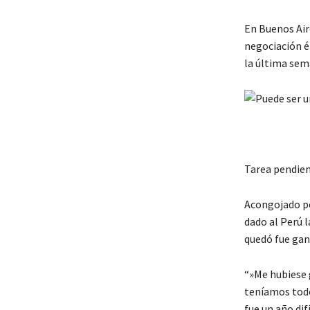
En Buenos Aire
negociación é
la última sema
Tarea pendie
Acongojado po
dado al Perú l
quedó fue gana
“»Me hubiese 
teníamos todo
fue un año dif