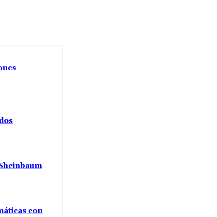
iones
ados
a Sheinbaum
máticas con