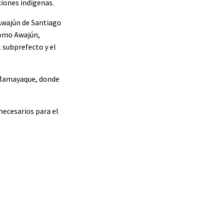
ciones indígenas.
 Awajún de Santiago
nomo Awajún,
l subprefecto y el
e Mamayaque, donde
necesarios para el