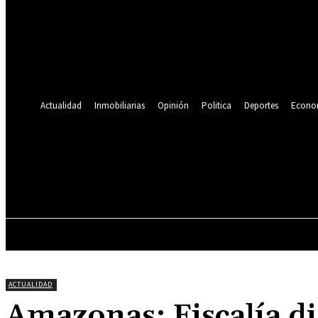
Se te ha enviado una contraseña por correo electrónico.
Recuperación de contraseña
Recupera tu contraseña
tu correo electrónico
Se te ha enviado una contraseña por correo electrónico.
Actualidad
Inmobiliarias
Opinión
Politica
Deportes
Econo
19.9
C
Lima
sábado, agosto 8, 2026
ACTUALIDAD
INMOBILIARIAS
OPINIÓN
ACTUALIDAD
Amazonas: Fiscalía d