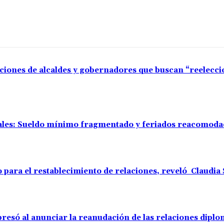
aciones de alcaldes y gobernadores que buscan “reelecc
rales: Sueldo mínimo fragmentado y feriados reacomod
o para el restablecimiento de relaciones, reveló Claudi
resó al anunciar la reanudación de las relaciones diplo