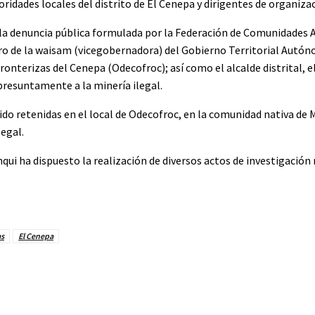
ridades locales del distrito de El Cenepa y dirigentes de organiza
de la denuncia pública formulada por la Federación de Comunidades
tro de la waisam (vicegobernadora) del Gobierno Territorial Autó
onterizas del Cenepa (Odecofroc); así como el alcalde distrital, e
presuntamente a la minería ilegal.
 sido retenidas en el local de Odecofroc, en la comunidad nativa d
legal.
qui ha dispuesto la realización de diversos actos de investigación 
as
El Cenepa