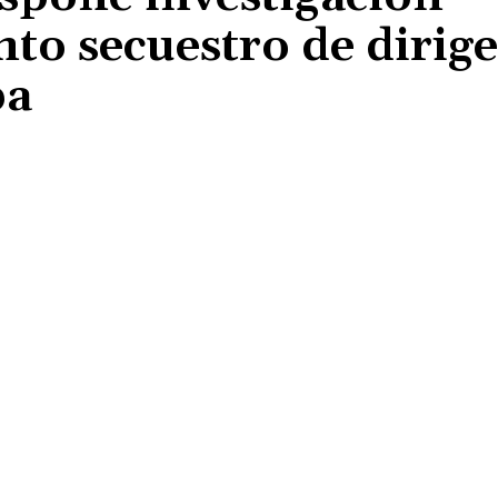
to secuestro de dirig
pa
Cuota