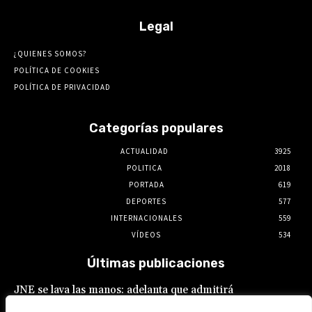
Legal
¿QUIENES SOMOS?
POLÍTICA DE COOKIES
POLÍTICA DE PRIVACIDAD
Categorías populares
ACTUALIDAD
3925
POLITICA
2018
PORTADA
619
DEPORTES
577
INTERNACIONALES
559
VÍDEOS
534
Últimas publicaciones
JNE se lava las manos: adelanta que admitirá
postulaciones de alcaldes y gobernadores