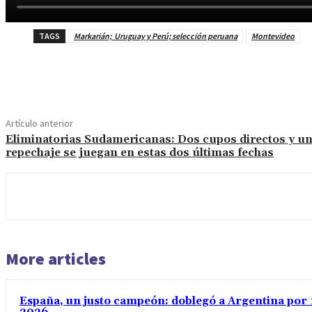
TAGS
Markarián; Uruguay y Perú; selección peruana
Montevideo
Cuota
Artículo anterior
Eliminatorias Sudamericanas: Dos cupos directos y u
repechaje se juegan en estas dos últimas fechas
More articles
España, un justo campeón: doblegó a Argentina por 1 