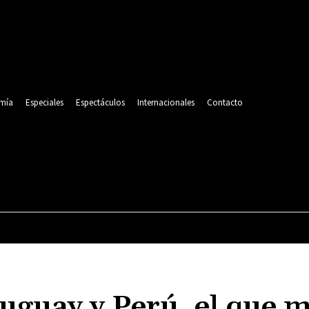
mía
Especiales
Espectáculos
Internacionales
Contacto
POLITICA
DEPORTES
ECONOMÍA
ESPECIALES
uguay y Perú, el que 