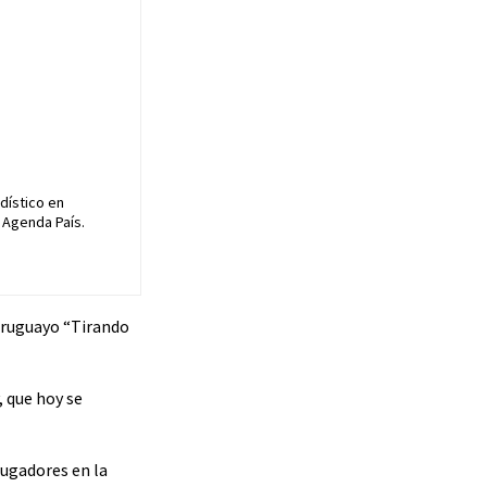
dístico en
 Agenda País.
 uruguayo “Tirando
, que hoy se
 jugadores en la