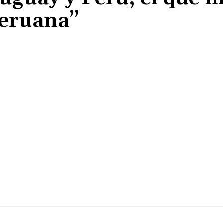
peruana”
Cuota