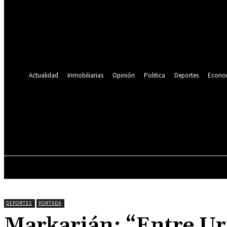
Se te ha enviado una contraseña por correo electrónico.
Recuperación de contraseña
Recupera tu contraseña
tu correo electrónico
Se te ha enviado una contraseña por correo electrónico.
Actualidad
Inmobiliarias
Opinión
Politica
Deportes
Econo
19.9
C
Lima
viernes, agosto 7, 2026
ACTUALIDAD
INMOBILIARIAS
OPINIÓN
DEPORTES
PORTADA
Markarián: “Entre Ur