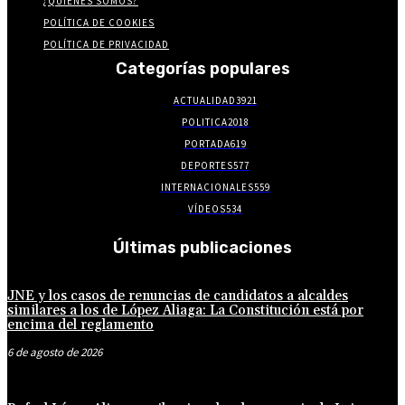
¿QUIENES SOMOS?
POLÍTICA DE COOKIES
POLÍTICA DE PRIVACIDAD
Categorías populares
ACTUALIDAD
3921
POLITICA
2018
PORTADA
619
DEPORTES
577
INTERNACIONALES
559
VÍDEOS
534
Últimas publicaciones
JNE y los casos de renuncias de candidatos a alcaldes
similares a los de López Aliaga: La Constitución está por
encima del reglamento
6 de agosto de 2026