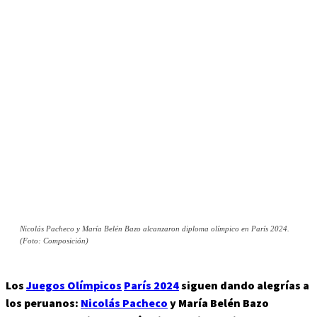
Nicolás Pacheco y María Belén Bazo alcanzaron diploma olímpico en París 2024.
(Foto: Composición)
Los
Juegos Olímpicos
París 2024
siguen dando alegrías a
los peruanos:
Nicolás Pacheco
y María Belén Bazo