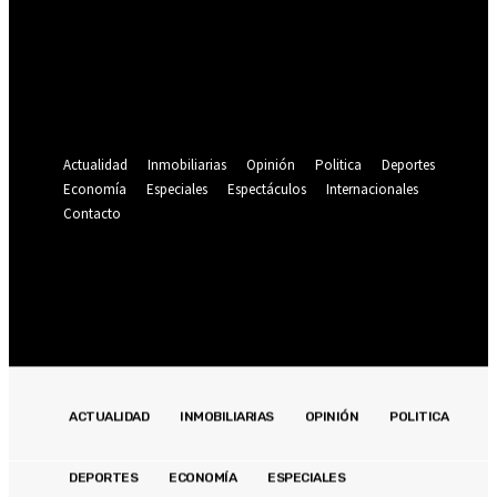
Se te ha enviado una contraseña por correo electrónico.
Recuperación de contraseña
Recupera tu contraseña
tu correo electrónico
Se te ha enviado una contraseña por correo electrónico.
Actualidad
Inmobiliarias
Opinión
Politica
Deportes
Economía
Especiales
Espectáculos
Internacionales
Contacto
Registrarse / Unirse
19.9
C
Lima
domingo, agosto 9, 2026
ACTUALIDAD
INMOBILIARIAS
OPINIÓN
POLITICA
DEPORTES
ECONOMÍA
ESPECIALES