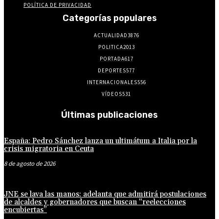
POLÍTICA DE PRIVACIDAD
Categorías populares
ACTUALIDAD
3876
POLITICA
2013
PORTADA
617
DEPORTES
577
INTERNACIONALES
556
VÍDEOS
531
Últimas publicaciones
España: Pedro Sánchez lanza un ultimátum a Italia por la
crisis migratoria en Ceuta
8 de agosto de 2026
JNE se lava las manos: adelanta que admitirá postulaciones
de alcaldes y gobernadores que buscan “reelecciones
encubiertas”