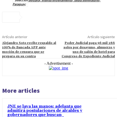
Selección peruana; Intenso entrenamiento; debut eliminatorio;
Paraguay;
Artículo anterior
Artículo siguiente
Alejandro Soto recibe respaldo al
Poder Judicial paga 96 mil 286
100% de Bancada APP ante
soles por desayuno, almuerzo y
moción de censura que se
uso de salón de hotel para
prepara en su contra
Congreso de Expediente Judicial
- Advertisement -
More articles
JNE se lava las manos: adelanta que
admitirá postulaciones de alcaldes y
gobernadores que buscan