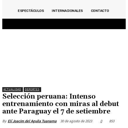
ACTUALIDAD
INMOBILIARIAS
OPINIÓN
POLITICA
DEPORTES
ECONOMÍA
ESPECTÁCULOS
INTERNACIONALES
CONTACTO
ESPECIALES
ESPECTÁCULOS
INTERNACIONALES
CONTACTO
ACTUALIDAD
DEPORTES
Selección peruana: Intenso
entrenamiento con miras al debut
ante Paraguay el 7 de setiembre
30 de agosto de 2023
0
853
By
Elí Joacim del Aguila Tuanama