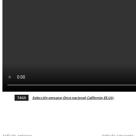
TAGS
Selección peruana; Once nacional; California; EE.UU;
Artículo anterior
Artículo siguiente