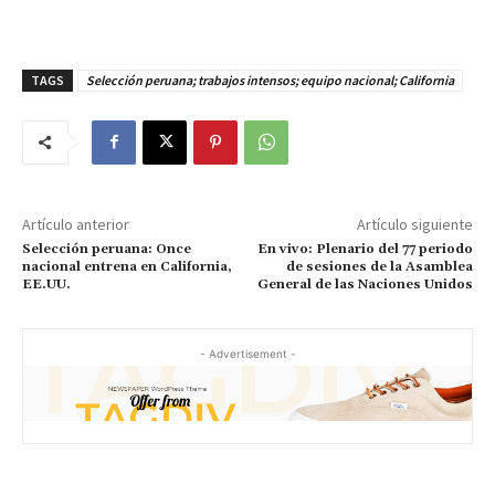
d
e
v
TAGS
Selección peruana; trabajos intensos; equipo nacional; California
í
d
e
o
Artículo anterior
Artículo siguiente
Selección peruana: Once
En vivo: Plenario del 77 periodo
nacional entrena en California,
de sesiones de la Asamblea
EE.UU.
General de las Naciones Unidos
- Advertisement -