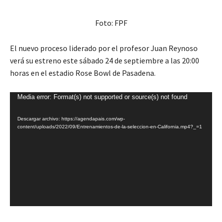
Foto: FPF
El nuevo proceso liderado por el profesor Juan Reynoso
verá su estreno este sábado 24 de septiembre a las 20:00
horas en el estadio Rose Bowl de Pasadena.
R
Media error: Format(s) not supported or source(s) not found
e
Descargar archivo: https://agendapais.com/wp-
p
content/uploads/2022/09/Entrenamientos-de-la-seleccion-en-California.mp4?_=1
r
o
d
u
c
t
o
r