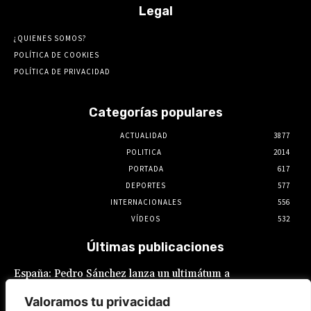
Legal
¿QUIENES SOMOS?
POLÍTICA DE COOKIES
POLÍTICA DE PRIVACIDAD
Categorías populares
ACTUALIDAD
3877
POLITICA
2014
PORTADA
617
DEPORTES
577
INTERNACIONALES
556
VÍDEOS
532
Últimas publicaciones
España: Pedro Sánchez lanza un ultimátum a
Italia por la crisis migratoria en Ceuta
Valoramos tu privacidad
8 de agosto de 2026