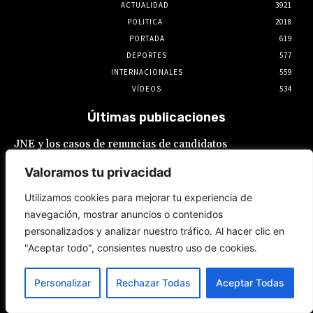
ACTUALIDAD
3921
POLITICA
2018
PORTADA
619
DEPORTES
577
INTERNACIONALES
559
VÍDEOS
534
Últimas publicaciones
JNE y los casos de renuncias de candidatos
a alcaldes similares a los de López Aliaga: La
Constitución está por encima del reglamento
Valoramos tu privacidad
6 de agosto de 2026
Utilizamos cookies para mejorar tu experiencia de
navegación, mostrar anuncios o contenidos
Rafael López Aliaga recibe sin rubor la
personalizados y analizar nuestro tráfico. Al hacer clic en
renuncia de Luis Rubio a la candidatura a la
alcaldía de Lima
"Aceptar todo", consientes nuestro uso de cookies.
5 de agosto de 2026
Personalizar
Rechazar Todas
Aceptar Todas