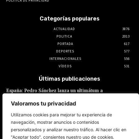
POLÍTICA DE PRIVACIDAD
Categorías populares
ACTUALIDAD
3876
POLITICA
2013
PORTADA
617
DEPORTES
577
INTERNACIONALES
556
VÍDEOS
531
Últimas publicaciones
España: Pedro Sánchez lanza un ultimátum a
Italia por la crisis migratoria en Ceuta
Valoramos tu privacidad
8 de agosto de 2026
Utilizamos cookies para mejorar tu experiencia de
navegación, mostrar anuncios o contenidos
JNE se lava las manos: adelanta que admitirá
personalizados y analizar nuestro tráfico. Al hacer clic en
postulaciones de alcaldes y gobernadores
que buscan “reelecciones encubiertas”
"Aceptar todo", consientes nuestro uso de cookies.