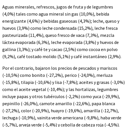
Aguas minerales, refrescos, jugos de fruta y de legumbres
(4,0%) tales como agua mineral sin gas (10,0%), bebida
energizante (4,6%) y bebidas gaseosas (4,3%); leche, queso y
huevos (3,9%) como leche condensada (15,2%), leche fresca
pasteurizada (11,4%), queso fresco de vaca (7,3%), mezcla
láctea evaporada (6,3%), leche evaporada (3,8%) y huevos de
gallina (3,3%); y café te y cacao (2,5%) como cocoa en polvo
(9,2%), café tostado molido (5,1%) y café instantáneo (2,9%).
Por el contrario, bajaron los precios de pescados y mariscos
(-10,5%) como bonito (-27,2%), perico (-24,0%), merluza
(-15,8%), tilapia (-10,6%) y lisa (-7,8%); aceites y grasas (-3,0%)
como el aceite vegetal (-10,4%); y las hortalizas, legumbres
incluye papas y otros tubérculos (-2,2%) como yuca (-29,9%),
pepinillo (-26,0%), camote amarillo (-22,6%), papa blanca
(-27,2%), color (-20,9%), huayro (-19,6%), amarilla (-12,7%),
lechuga (-10,9%), vainita verde americana (-9,8%), haba verde
(-5,7%), arveja verde (-5,4%) y cebolla de cabeza roja (-4,5%).