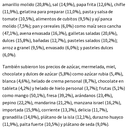
amarillo molido (20,8%), sal (14,9%), papa frita (12,6%), chifle
(11,9%), gelatina para preparar (11,0%), pasta y salsa de
tomate (10,5%), alimentos de cubitos (9,5%) y ají panca
molido (7,5%); pan y cereales (6,0%) como maíz seco cancha
(47,1%), avena envasada (16,3%), galletas saladas (20,6%),
dulces (15,8%), bañadas (12,7%), pasteles salados (10,2%);
arroz a granel (9,5%), envasado (6,0%); y pasteles dulces
(6,0%).
También subieron los precios de azúcar, mermelada, miel,
chocolate y dulces de azúcar (5,8%) como azúcar rubia (5,4%),
blanca (4,6%), helado de crema personal (8,7%), chocolate en
tableta (4,2%) y helado de hielo personal (3,7%); frutas (5,1%)
como mango (50,1%), fresa (39,2%), arándanos (23,4%),
pepino (22,2%), mandarina (21,2%), manzana israel (16,2%),
importada (15,9%), corriente (13,3%), delicia (11,7%),
granadilla (14,0%), plátano de la isla (12,1%), durazno huayco
(11,9%), palta fuerte (10,5%) y plátano de seda (9,0%).