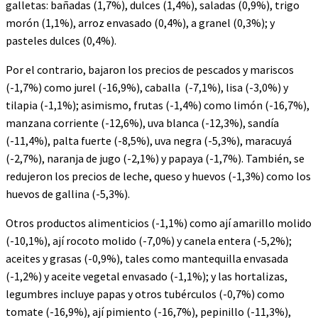
galletas: bañadas (1,7%), dulces (1,4%), saladas (0,9%), trigo
morón (1,1%), arroz envasado (0,4%), a granel (0,3%); y
pasteles dulces (0,4%).
Por el contrario, bajaron los precios de pescados y mariscos
(-1,7%) como jurel (-16,9%), caballa (-7,1%), lisa (-3,0%) y
tilapia (-1,1%); asimismo, frutas (-1,4%) como limón (-16,7%),
manzana corriente (-12,6%), uva blanca (-12,3%), sandía
(-11,4%), palta fuerte (-8,5%), uva negra (-5,3%), maracuyá
(-2,7%), naranja de jugo (-2,1%) y papaya (-1,7%). También, se
redujeron los precios de leche, queso y huevos (-1,3%) como los
huevos de gallina (-5,3%).
Otros productos alimenticios (-1,1%) como ají amarillo molido
(-10,1%), ají rocoto molido (-7,0%) y canela entera (-5,2%);
aceites y grasas (-0,9%), tales como mantequilla envasada
(-1,2%) y aceite vegetal envasado (-1,1%); y las hortalizas,
legumbres incluye papas y otros tubérculos (-0,7%) como
tomate (-16,9%), ají pimiento (-16,7%), pepinillo (-11,3%),