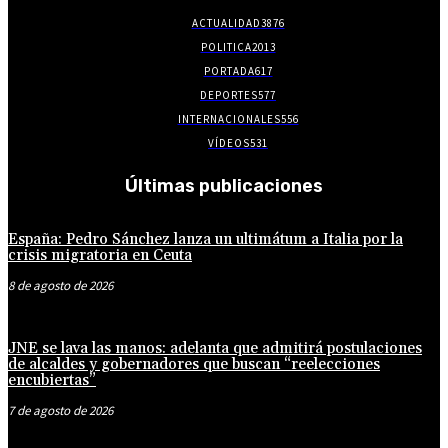
ACTUALIDAD
3876
POLITICA
2013
PORTADA
617
DEPORTES
577
INTERNACIONALES
556
VÍDEOS
531
Últimas publicaciones
España: Pedro Sánchez lanza un ultimátum a Italia por la
crisis migratoria en Ceuta
8 de agosto de 2026
JNE se lava las manos: adelanta que admitirá postulaciones
de alcaldes y gobernadores que buscan “reelecciones
encubiertas”
7 de agosto de 2026