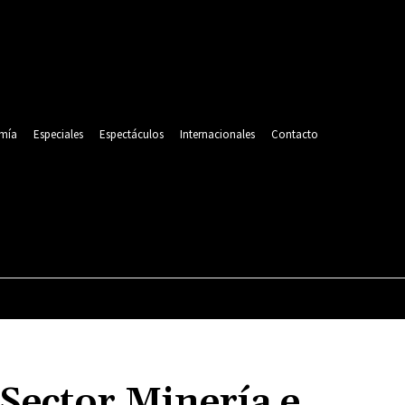
mía
Especiales
Espectáculos
Internacionales
Contacto
POLITICA
DEPORTES
ECONOMÍA
ESPECIALES
Sector Minería e