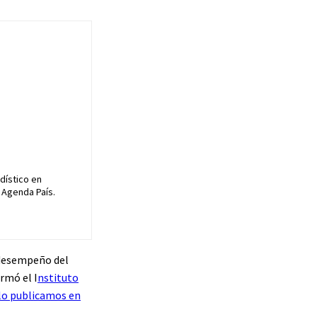
dístico en
 Agenda País.
 desempeño del
rmó el I
nstituto
 lo publicamos en