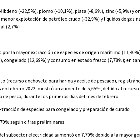
libdeno (-22,5%), plomo (-10,1%), plata (-8,6%), zinc (-5,9%) y or
menor explotación de petróleo crudo (-32,9%) y líquidos de gas na
al (2,7%).
do por la mayor extracción de especies de origen marítimo (11,40%
, congelado (12,69%) y consumo en estado fresco (7,78%); en tant
 (recurso anchoveta para harina y aceite de pescado), registrán
as en febrero 2022, mostró un aumento de 5,65%, debido al recurso
a de pesca, durante los primeros días del mes de febrero.
xtracción de especies para congelado y preparación de curado.
,70% según cifras preliminares
n del subsector electricidad aumentó en 7,70% debido a la mayor g