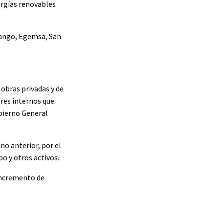
ergías renovables
nango, Egemsa, San
obras privadas y de
ores internos que
obierno General
ño anterior, por el
o y otros activos.
incremento de