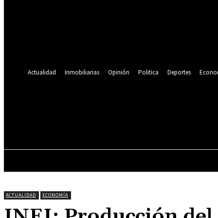
Se te ha enviado una contraseña por correo electrónico.
Recuperación de contraseña
Recupera tu contraseña
tu correo electrónico
Se te ha enviado una contraseña por correo electrónico.
Actualidad
Inmobiliarias
Opinión
Politica
Deportes
Econo
19.9
C
Lima
jueves, agosto 6, 2026
ACTUALIDAD
INMOBILIARIAS
OPINIÓN
ACTUALIDAD
ECONOMÍA
INEI: Producción del 