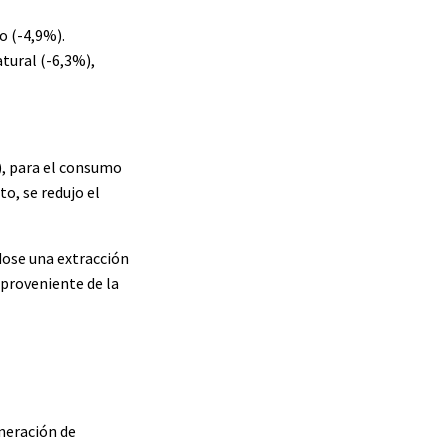
o (-4,9%).
tural (-6,3%),
), para el consumo
o, se redujo el
dose una extracción
 proveniente de la
eneración de