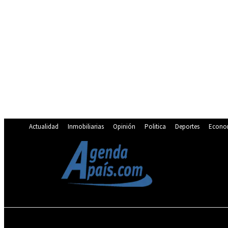
Actualidad
Inmobiliarias
Opinión
Politica
Deportes
Econo
20.5
C
Lima
miércoles, agosto 5, 2026
ACTUALIDAD
INMOBILIARIAS
OPINIÓN