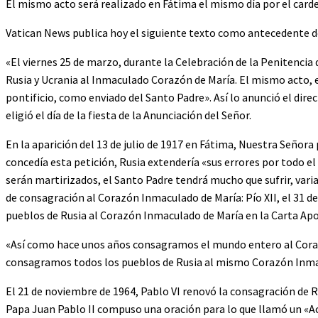
El mismo acto será realizado en Fátima el mismo día por el card
Vatican News publica hoy el siguiente texto como antecedente de
«El viernes 25 de marzo, durante la Celebración de la Penitencia q
Rusia y Ucrania al Inmaculado Corazón de María. El mismo acto, 
pontificio, como enviado del Santo Padre». Así lo anunció el dire
eligió el día de la fiesta de la Anunciación del Señor.
En la aparición del 13 de julio de 1917 en Fátima, Nuestra Señora
concedía esta petición, Rusia extendería «sus errores por todo e
serán martirizados, el Santo Padre tendrá mucho que sufrir, vari
de consagración al Corazón Inmaculado de María: Pío XII, el 31 de
pueblos de Rusia al Corazón Inmaculado de María en la Carta Ap
«Así como hace unos años consagramos el mundo entero al Coraz
consagramos todos los pueblos de Rusia al mismo Corazón Inm
El 21 de noviembre de 1964, Pablo VI renovó la consagración de Ru
Papa Juan Pablo II compuso una oración para lo que llamó un «Act