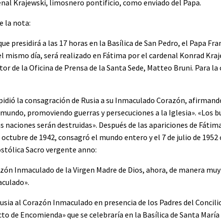
enal Krajewski, limosnero pontificio, como enviado del Papa.
 la nota:
ue presidirá a las 17 horas en la Basílica de San Pedro, el Papa Fr
el mismo día, será realizado en Fátima por el cardenal Konrad Kra
ctor de la Oficina de Prensa de la Santa Sede, Matteo Bruni. Para l
 pidió la consagración de Rusia a su Inmaculado Corazón, afirmando
l mundo, promoviendo guerras y persecuciones a la Iglesia». «Los 
as naciones serán destruidas». Después de las apariciones de Fátim
 octubre de 1942, consagró el mundo entero y el 7 de julio de 1952
ostólica Sacro vergente anno:
ón Inmaculado de la Virgen Madre de Dios, ahora, de manera muy 
aculado».
sia al Corazón Inmaculado en presencia de los Padres del Concilio 
o de Encomienda» que se celebraría en la Basílica de Santa María 