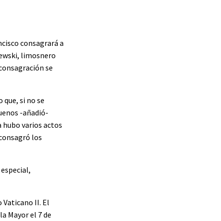
ancisco consagrará a
jewski, limosnero
a consagración se
 que, si no se
buenos -añadió-
a hubo varios actos
 consagró los
especial,
Vaticano II. El
la Mayor el 7 de