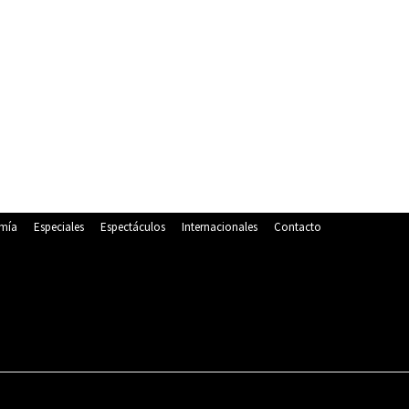
mía
Especiales
Espectáculos
Internacionales
Contacto
POLITICA
DEPORTES
ECONOMÍA
ESPECIALES