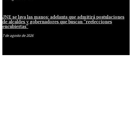
JNE se lava las manos: adelanta que admitirá postulaciones
de alcaldes y gobernadores que buscan “reelecciones
encubiertas”
7 de agosto de 2026