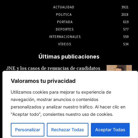
ACTUALIDAD
3921
POLITICA
2018
PORTADA
619
DEPORTES
577
INTERNACIONALES
559
VÍDEOS
534
Últimas publicaciones
JNE y los casos de renuncias de candidatos
a alcaldes similares a los de López Aliaga: La
Constitución está por encima del reglamento
Valoramos tu privacidad
6 de agosto de 2026
Utilizamos cookies para mejorar tu experiencia de
navegación, mostrar anuncios o contenidos
Rafael López Aliaga recibe sin rubor la
personalizados y analizar nuestro tráfico. Al hacer clic en
renuncia de Luis Rubio a la candidatura a la
alcaldía de Lima
"Aceptar todo", consientes nuestro uso de cookies.
5 de agosto de 2026
Personalizar
Rechazar Todas
Aceptar Todas