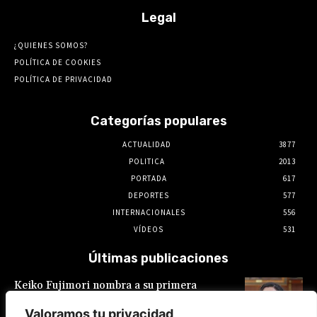
Legal
¿QUIENES SOMOS?
POLÍTICA DE COOKIES
POLÍTICA DE PRIVACIDAD
Categorías populares
ACTUALIDAD
3877
POLITICA
2013
PORTADA
617
DEPORTES
577
INTERNACIONALES
556
VÍDEOS
531
Últimas publicaciones
Keiko Fujimori nombra a su primera
presidente de EsSalud, aunque en calidad de
encargada: es Hilda Sandoval Cornejo
Valoramos tu privacidad