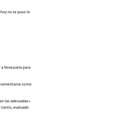
hoy no se puso la
r a Venezuela para
 juramentarse como
n las adecuadas».
o tanto, evaluado