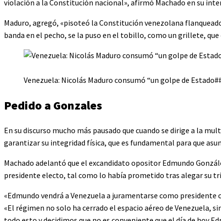
violación a la Constitución nacional», afirmó Machado en su inte
Maduro, agregó, «pisoteó la Constitución venezolana flanqueado 
banda en el pecho, se la puso en el tobillo, como un grillete, que
Venezuela: Nicolás Maduro consumó “un golpe de Estado##,
Pedido a Gonzales
En su discurso mucho más pausado que cuando se dirige a la mul
garantizar su integridad física, que es fundamental para que asum
Machado adelantó que el excandidato opositor Edmundo Gonzále
presidente electo, tal como lo había prometido tras alegar su tri
«Edmundo vendrá a Venezuela a juramentarse como presidente co
«El régimen no solo ha cerrado el espacio aéreo de Venezuela, si
todo esto y decidimos que no es conveniente que el día de hoy E