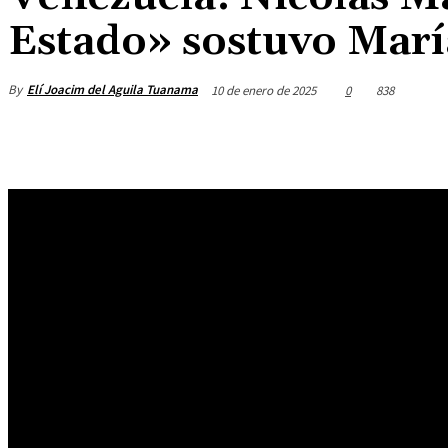
Estado» sostuvo Mar
By
Elí Joacim del Aguila Tuanama
10 de enero de 2025
0
838