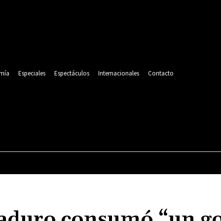
mía
Especiales
Espectáculos
Internacionales
Contacto
POLITICA
DEPORTES
ECONOMÍA
ESPECIALES
Maduro consumó “un go