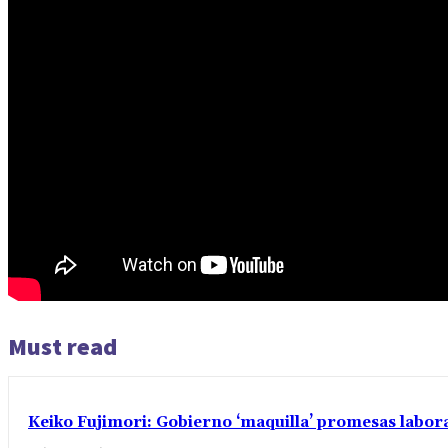
Must read
Keiko Fujimori: Gobierno ‘maquilla’ promesas labo