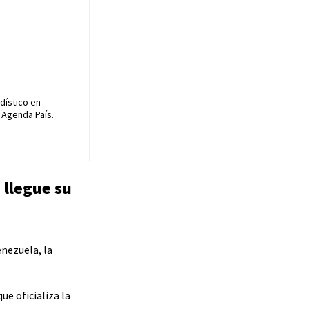
dístico en
 Agenda País.
 llegue su
enezuela, la
ue oficializa la