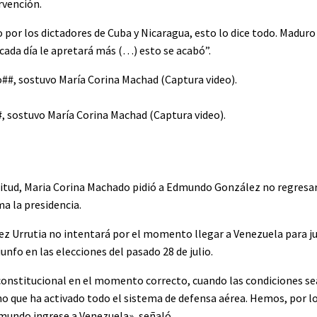
rvención.
por los dictadores de Cuba y Nicaragua, esto lo dice todo. Maduro 
 cada día le apretará más (…) esto se acabó”.
 sostuvo María Corina Machad (Captura video).
titud, Maria Corina Machado pidió a Edmundo González no regresa
a la presidencia.
z Urrutia no intentará por el momento llegar a Venezuela para
unfo en las elecciones del pasado 28 de julio.
nstitucional en el momento correcto, cuando las condiciones sea
no que ha activado todo el sistema de defensa aérea. Hemos, por l
dmundo ingrese a Venezuela», señaló.