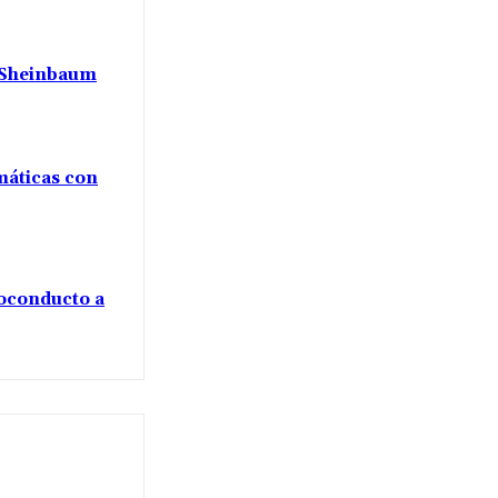
a Sheinbaum
máticas con
voconducto a