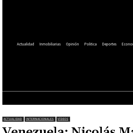
Se te ha enviado una contraseña por correo electrónico.
Recuperación de contraseña
Recupera tu contraseña
tu correo electrónico
Se te ha enviado una contraseña por correo electrónico.
Actualidad
Inmobiliarias
Opinión
Politica
Deportes
Econo
21.9
C
Lima
viernes, agosto 7, 2026
ACTUALIDAD
INMOBILIARIAS
OPINIÓN
ACTUALIDAD
INTERNACIONALES
VÍDEOS
Venezuela: Nicolás 