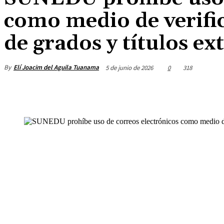
como medio de verifi
de grados y títulos ex
By
Elí Joacim del Aguila Tuanama
5 de junio de 2026
0
318