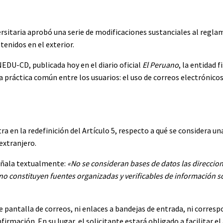
rsitaria aprobó una serie de modificaciones sustanciales al regla
enidos en el exterior.
EDU-CD, publicada hoy en el diario oficial
El Peruano
, la entidad 
na práctica común entre los usuarios: el uso de correos electrónico
a en la redefinición del Artículo 5, respecto a qué se considera un
extranjero.
señala textualmente:
«No se consideran bases de datos las direccio
o constituyen fuentes organizadas y verificables de información s
 pantalla de correos, ni enlaces a bandejas de entrada, ni corres
mación. En su lugar, el solicitante estará obligado a facilitar el 