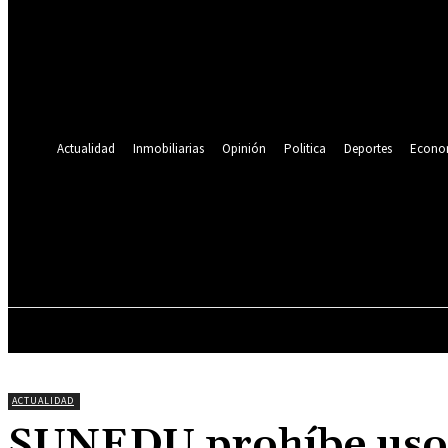
Se te ha enviado una contraseña por correo electrónico.
Recuperación de contraseña
Recupera tu contraseña
tu correo electrónico
Se te ha enviado una contraseña por correo electrónico.
Actualidad
Inmobiliarias
Opinión
Politica
Deportes
Econo
19.9
C
Lima
viernes, agosto 7, 2026
ACTUALIDAD
INMOBILIARIAS
OPINIÓN
ACTUALIDAD
SUNEDU prohíbe uso d