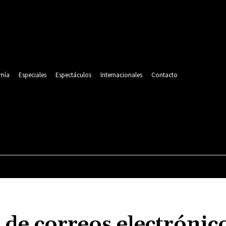
mía
Especiales
Espectáculos
Internacionales
Contacto
POLITICA
DEPORTES
ECONOMÍA
ESPECIALES
e correos electrónic