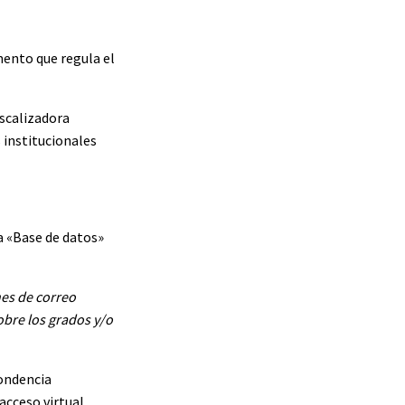
mento que regula el
fiscalizadora
s institucionales
a «Base de datos»
nes de correo
obre los grados y/o
pondencia
acceso virtual