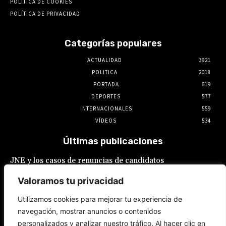
POLÍTICA DE COOKIES
POLÍTICA DE PRIVACIDAD
Categorías populares
ACTUALIDAD
3921
POLITICA
2018
PORTADA
619
DEPORTES
577
INTERNACIONALES
559
VÍDEOS
534
Últimas publicaciones
JNE y los casos de renuncias de candidatos
a alcaldes similares a los de López Aliaga: La
Constitución está por encima del reglamento
Valoramos tu privacidad
6 de agosto de 2026
Utilizamos cookies para mejorar tu experiencia de
navegación, mostrar anuncios o contenidos
Rafael López Aliaga recibe sin rubor la
personalizados y analizar nuestro tráfico. Al hacer clic en
renuncia de Luis Rubio a la candidatura a la