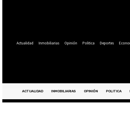
Se te ha enviado una contraseña por correo electrónico.
Recuperación de contraseña
Recupera tu contraseña
tu correo electrónico
Se te ha enviado una contraseña por correo electrónico.
Actualidad
Inmobiliarias
Opinión
Politica
Deportes
Econo
19.9
C
Lima
sábado, agosto 8, 2026
ACTUALIDAD
INMOBILIARIAS
OPINIÓN
POLITICA
ACTUALIDAD
INMOBILIARIAS
OPINIÓN