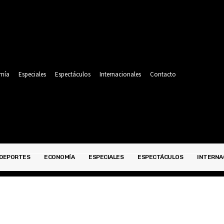
mía
Especiales
Espectáculos
Internacionales
Contacto
DEPORTES
ECONOMÍA
ESPECIALES
ESPECTÁCULOS
INTERNA
POLITICA
DEPORTES
ECONOMÍA
ESPECIALES