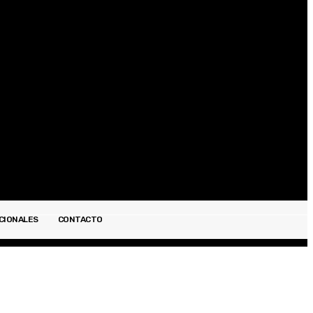
Registrarse / Unirse
CIONALES
CONTACTO
ESPECTÁCULOS
INTERNACIONALES
CONTACTO