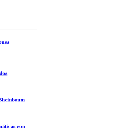
iones
ados
a Sheinbaum
máticas con