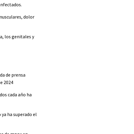
infectados.
musculares, dolor
, los genitales y
eda de prensa
de 2024
ados cada año ha
 ya ha superado el