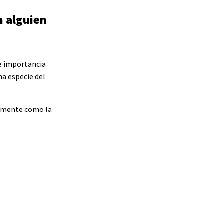
n alguien
de importancia
na especie del
ormente como la