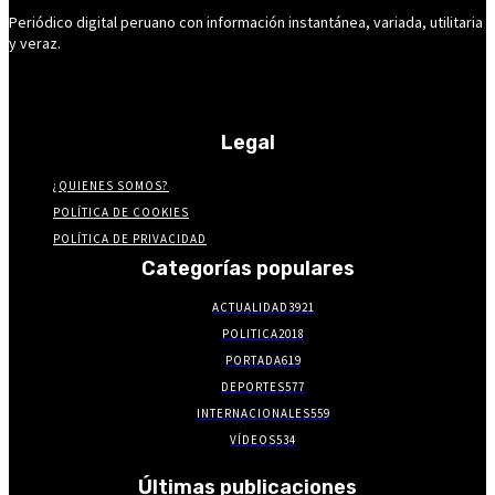
Periódico digital peruano con información instantánea, variada, utilitaria
y veraz.
Legal
¿QUIENES SOMOS?
POLÍTICA DE COOKIES
POLÍTICA DE PRIVACIDAD
Categorías populares
ACTUALIDAD
3921
POLITICA
2018
PORTADA
619
DEPORTES
577
INTERNACIONALES
559
VÍDEOS
534
Últimas publicaciones