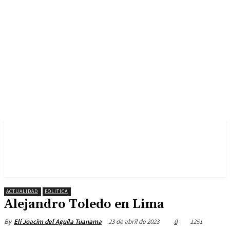
ACTUALIDAD
POLITICA
Alejandro Toledo en Lima
23 de abril de 2023
0
1251
By
Elí Joacim del Aguila Tuanama