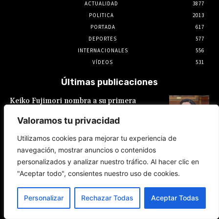
ACTUALIDAD
3877
POLITICA
2013
PORTADA
617
DEPORTES
577
INTERNACIONALES
556
VÍDEOS
531
Últimas publicaciones
Keiko Fujimori nombra a su primera
presidente de EsSalud, aunque en calidad de
encargada: es Hilda Sandoval Cornejo
Valoramos tu privacidad
9 de agosto de 2026
Utilizamos cookies para mejorar tu experiencia de
navegación, mostrar anuncios o contenidos
España: Pedro Sánchez lanza un ultimátum a
personalizados y analizar nuestro tráfico. Al hacer clic en
Italia por la crisis migratoria en Ceuta
"Aceptar todo", consientes nuestro uso de cookies.
8 de agosto de 2026
Personalizar
Rechazar Todas
Aceptar Todas