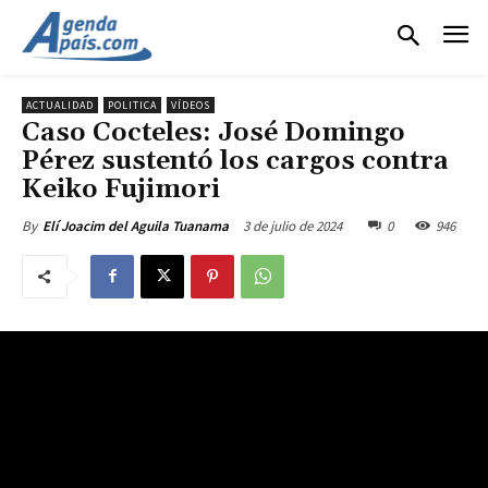
ACTUALIDAD
POLITICA
VÍDEOS
Caso Cocteles: José Domingo
Pérez sustentó los cargos contra
Keiko Fujimori
3 de julio de 2024
0
946
By
Elí Joacim del Aguila Tuanama