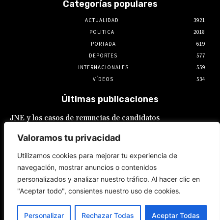
Categorías populares
ACTUALIDAD
3921
POLITICA
2018
PORTADA
619
DEPORTES
577
INTERNACIONALES
559
VÍDEOS
534
Últimas publicaciones
JNE y los casos de renuncias de candidatos
a alcaldes similares a los de López Aliaga: La
Constitución está por encima del reglamento
Valoramos tu privacidad
6 de agosto de 2026
Utilizamos cookies para mejorar tu experiencia de
navegación, mostrar anuncios o contenidos
Rafael López Aliaga recibe sin rubor la
personalizados y analizar nuestro tráfico. Al hacer clic en
renuncia de Luis Rubio a la candidatura a la
alcaldía de Lima
"Aceptar todo", consientes nuestro uso de cookies.
5 de agosto de 2026
Personalizar
Rechazar Todas
Aceptar Todas