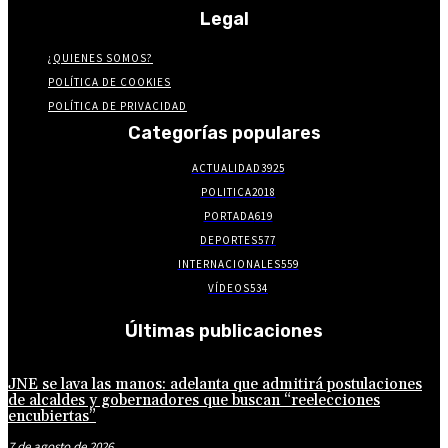
Legal
¿QUIENES SOMOS?
POLÍTICA DE COOKIES
POLÍTICA DE PRIVACIDAD
Categorías populares
ACTUALIDAD
3925
POLITICA
2018
PORTADA
619
DEPORTES
577
INTERNACIONALES
559
VÍDEOS
534
Últimas publicaciones
JNE se lava las manos: adelanta que admitirá postulaciones
de alcaldes y gobernadores que buscan “reelecciones
encubiertas”
7 de agosto de 2026