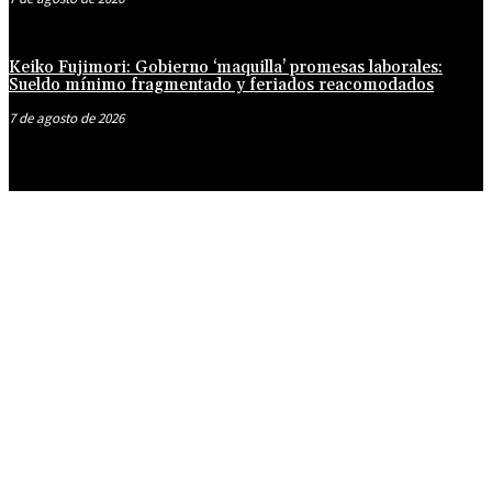
Keiko Fujimori: Gobierno ‘maquilla’ promesas laborales:
Sueldo mínimo fragmentado y feriados reacomodados
7 de agosto de 2026