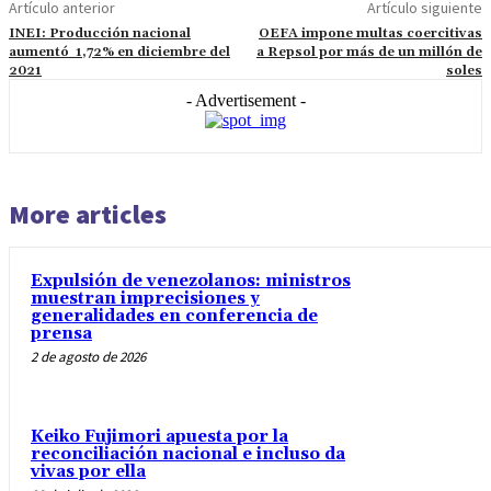
Artículo anterior
Artículo siguiente
INEI: Producción nacional
OEFA impone multas coercitivas
aumentó 1,72% en diciembre del
a Repsol por más de un millón de
2021
soles
- Advertisement -
More articles
Expulsión de venezolanos: ministros
muestran imprecisiones y
generalidades en conferencia de
prensa
2 de agosto de 2026
Keiko Fujimori apuesta por la
reconciliación nacional e incluso da
vivas por ella