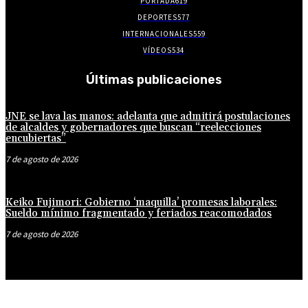
PORTADA
619
DEPORTES
577
INTERNACIONALES
559
VÍDEOS
534
Últimas publicaciones
JNE se lava las manos: adelanta que admitirá postulaciones
de alcaldes y gobernadores que buscan “reelecciones
encubiertas”
7 de agosto de 2026
Keiko Fujimori: Gobierno ‘maquilla’ promesas laborales:
Sueldo mínimo fragmentado y feriados reacomodados
7 de agosto de 2026