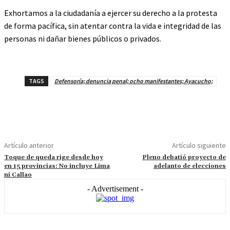
Exhortamos a la ciudadanía a ejercer su derecho a la protesta
de forma pacífica, sin atentar contra la vida e integridad de las
personas ni dañar bienes públicos o privados.
TAGS
Defensoría; denuncia penal; ocho manifestantes; Ayacucho;
Artículo anterior
Artículo siguiente
Toque de queda rige desde hoy
Pleno debatió proyecto de
en 15 provincias: No incluye Lima
adelanto de elecciones
ni Callao
- Advertisement -