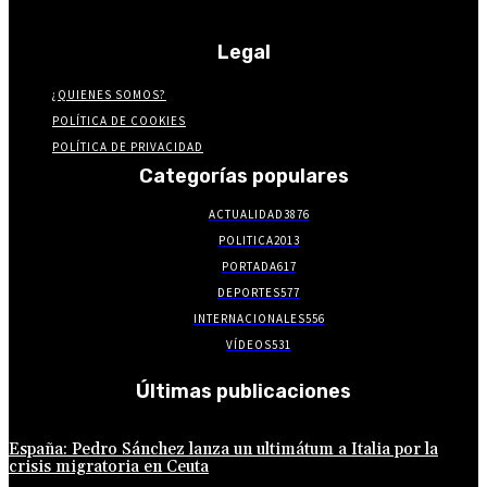
Legal
¿QUIENES SOMOS?
POLÍTICA DE COOKIES
POLÍTICA DE PRIVACIDAD
Categorías populares
ACTUALIDAD
3876
POLITICA
2013
PORTADA
617
DEPORTES
577
INTERNACIONALES
556
VÍDEOS
531
Últimas publicaciones
España: Pedro Sánchez lanza un ultimátum a Italia por la
crisis migratoria en Ceuta