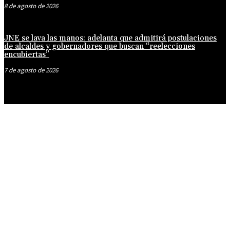
8 de agosto de 2026
JNE se lava las manos: adelanta que admitirá postulaciones
de alcaldes y gobernadores que buscan “reelecciones
encubiertas”
7 de agosto de 2026