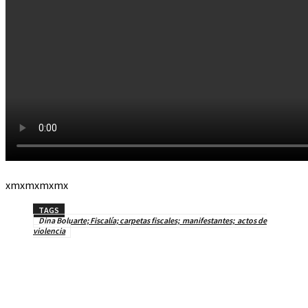
xmxmxmxmx
TAGS
Dina Boluarte; Fiscalía; carpetas fiscales; manifestantes; actos de
violencia