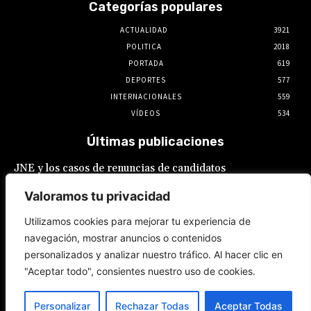
Categorías populares
ACTUALIDAD
3921
POLITICA
2018
PORTADA
619
DEPORTES
577
INTERNACIONALES
559
VÍDEOS
534
Últimas publicaciones
JNE y los casos de renuncias de candidatos
a alcaldes similares a los de López Aliaga: La
Constitución está por encima del reglamento
Valoramos tu privacidad
6 de agosto de 2026
Utilizamos cookies para mejorar tu experiencia de
navegación, mostrar anuncios o contenidos
Rafael López Aliaga recibe sin rubor la
personalizados y analizar nuestro tráfico. Al hacer clic en
renuncia de Luis Rubio a la candidatura a la
alcaldía de Lima
"Aceptar todo", consientes nuestro uso de cookies.
5 de agosto de 2026
Personalizar
Rechazar Todas
Aceptar Todas