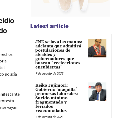
cidio
Latest article
rdo
JNE se lava las manos:
adelanta que admitirá
postulaciones de
Derechos
alcaldes y
gobernadores que
oria
buscan “reelecciones
del
encubiertas”
7 de agosto de 2026
do policía
Keiko Fujimori:
Gobierno ‘maquilla’
anifestante
promesas laborales:
Sueldo mínimo
protesta
fragmentado y
feriados
e se vayan
reacomodados
7 de agosto de 2026