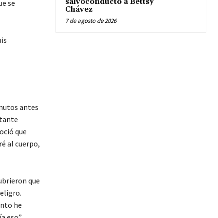
salvoconducto a Bettsy
ue se
Chávez
7 de agosto de 2026
inutos antes
stante
oció que
ré al cuerpo,
ubrieron que
eligro.
ento he
a eso”.