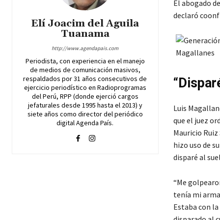
El abogado de 
declaró coonf
Elí Joacim del Aguila
Tuanama
http://www.agendapais.com
Periodista, con experiencia en el manejo
de medios de comunicación masivos,
respaldados por 31 años consecutivos de
“Disparé
ejercicio periodístico en Radioprogramas
del Perú, RPP (donde ejerció cargos
jefaturales desde 1995 hasta el 2013) y
Luis Magallane
siete años como director del periódico
que el juez o
digital Agenda País.
Mauricio Ruiz
hizo uso de su
disparé al sue
“Me golpearon
tenía mi arma 
Estaba con l
disparado al c