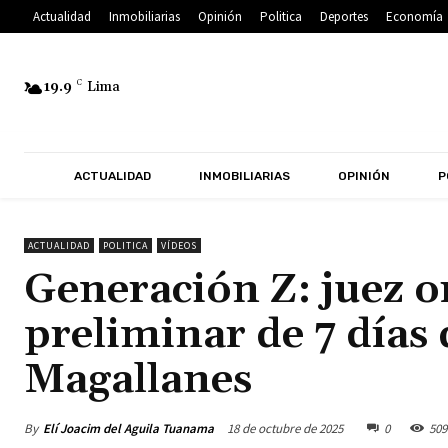
Actualidad
Inmobiliarias
Opinión
Politica
Deportes
Economía
19.9
C
Lima
ACTUALIDAD
INMOBILIARIAS
OPINIÓN
P
ACTUALIDAD
POLITICA
VÍDEOS
Generación Z: juez 
preliminar de 7 días 
Magallanes
By
Elí Joacim del Aguila Tuanama
18 de octubre de 2025
0
509