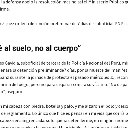
la defensa apeló ls resolucoión mas no así el Ministerio Público q
irme.
 al suelo, no al cuerpo”
s Gavidia, suboficial de tercera de la Policía Nacional del Perú, m
rdenara la detención preliminar de7 días, por la muerte del manife
 Sanz durante la jornada de protesta el pasado miércoles 15, recon
 arma de fuego, pero no para disparar contra su víctima. “No dispa
lo”, aseguró.
 mi cabeza con piedra, botella y palo, y me alzaron el polo y desc
de reglamento. Lo único que hice es pensar en mi vida que corría p
a cabeza ensangrentada. solo quería defenderme, en ningún mom
uerpo o mirando a la persona (Mauricio Ruiz); jamás en mi vida harí