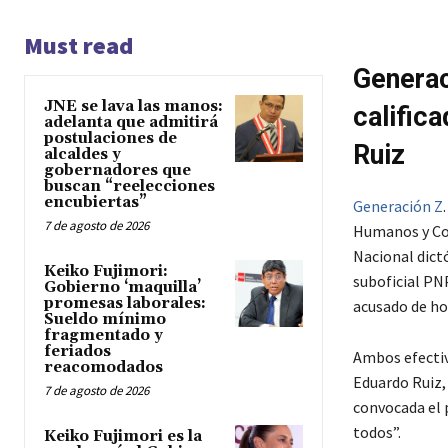
Must read
Generac
JNE se lava las manos:
calific
adelanta que admitirá
postulaciones de
Ruiz
alcaldes y
gobernadores que
buscan “reelecciones
encubiertas”
Generación Z
7 de agosto de 2026
Humanos y Con
Nacional dict
Keiko Fujimori:
suboficial PN
Gobierno ‘maquilla’
promesas laborales:
acusado de hom
Sueldo mínimo
fragmentado y
feriados
Ambos efectiv
reacomodados
Eduardo Ruiz,
7 de agosto de 2026
convocada el p
todos”.
Keiko Fujimori es la