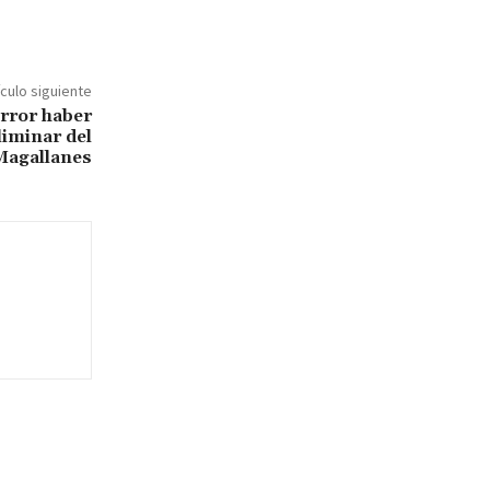
ículo siguiente
error haber
liminar del
 Magallanes