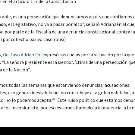
en el artículo 117 de la Constitución
erable, es una persecución que denunciamos aquí y que confiamos 
do, el Legislativo, no va a pasar por alto”, señaló Adrianzén al que
n por parte de la Fiscalía de una denuncia constitucional contra l
 (por cohecho pasivo caso rolex)
s,
Gustavo Adrianzén
expresó sus quejas por la situación por la que
. “La señora presidente está siendo víctima de una persecución qu
a de la Nación”,
os todas las semanas que estar viendo denuncias, acusaciones
es, eso genera inestabilidad, no contribuye a la gobernabilidad, a 
Eso no lo podemos aceptar”.. Este ruido político que estamos denu
 a los inversionista, por eso estamos llamado a a prudencia, a la 