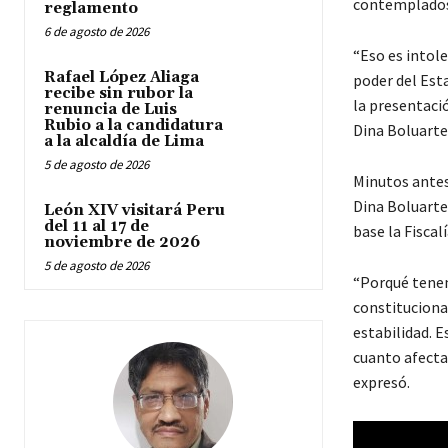
contemplados 
reglamento
6 de agosto de 2026
“Eso es intol
Rafael López Aliaga
poder del Esta
recibe sin rubor la
la presentació
renuncia de Luis
Rubio a la candidatura
Dina Boluarte
a la alcaldía de Lima
5 de agosto de 2026
Minutos ante
Dina Boluarte
León XIV visitará Peru
del 11 al 17 de
base la Fiscalí
noviembre de 2026
5 de agosto de 2026
“Porqué tenem
constitucional
estabilidad. 
cuanto afecta
expresó.