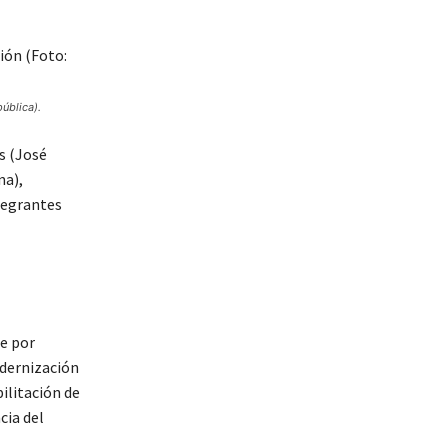
ública).
s (José
na),
tegrantes
ne por
odernización
bilitación de
cia del