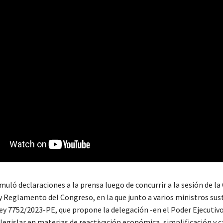
uló declaraciones a la prensa luego de concurrir a la sesión de l
y Reglamento del Congreso, en la que junto a varios ministros sus
ey 7752/2023-PE, que propone la delegación -en el Poder Ejecutivo
 legislar en materias de reactivación económica, simplificación y c