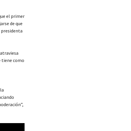
que el primer
jarse de que
a presidenta
 atraviesa
e tiene como
la
nciando
moderación”,