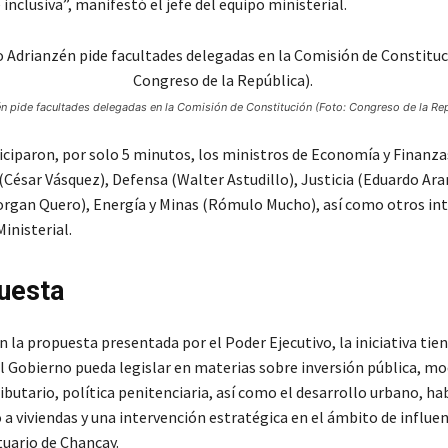
inclusiva”, manifestó el jefe del equipo ministerial.
n pide facultades delegadas en la Comisión de Constitución (Foto: Congreso de la Rep
ciparon, por solo 5 minutos, los ministros de Economía y Finanza
 (César Vásquez), Defensa (Walter Astudillo), Justicia (Eduardo Ara
rgan Quero), Energía y Minas (Rómulo Mucho), así como otros in
inisterial.
uesta
 la propuesta presentada por el Poder Ejecutivo, la iniciativa tie
el Gobierno pueda legislar en materias sobre inversión pública, m
ibutario, política penitenciaria, así como el desarrollo urbano, ha
 a viviendas y una intervención estratégica en el ámbito de influen
uario de Chancay.