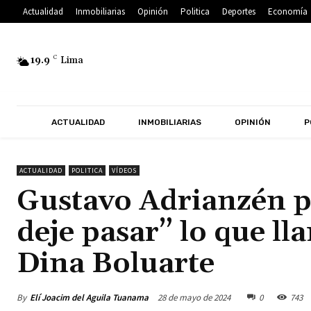
Actualidad
Inmobiliarias
Opinión
Politica
Deportes
Economía
19.9
C
Lima
ACTUALIDAD
INMOBILIARIAS
OPINIÓN
P
ACTUALIDAD
POLITICA
VÍDEOS
Gustavo Adrianzén p
deje pasar” lo que l
Dina Boluarte
By
Elí Joacim del Aguila Tuanama
28 de mayo de 2024
0
743