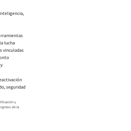
nteligencia,
herramientas
la lucha
as vinculadas
ronto
y.
ificación y
ongreso de la