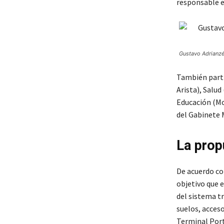
responsable e 
Gustavo Adrianzé
También parti
Arista), Salud
Educación (Mo
del Gabinete M
La prop
De acuerdo con
objetivo que 
del sistema tr
suelos, acceso
Terminal Port