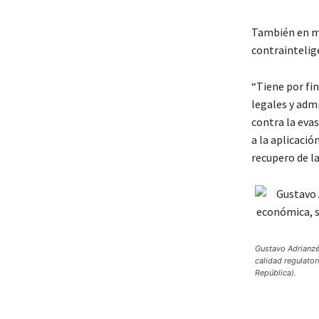
También en ma
contraintelige
“Tiene por fi
legales y admi
contra la evas
a la aplicació
recupero de la
Gustavo Adrianzén
calidad regulator
República).