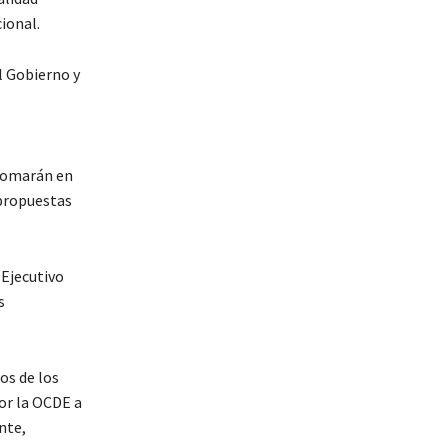
ional.
l Gobierno y
 tomarán en
 propuestas
 Ejecutivo
s
os de los
or la OCDE a
nte,