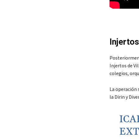
Injertos
Posteriorment
Injertos de Vi
colegios, orqu
La operación s
la Dirin y Div
ICA
EXT