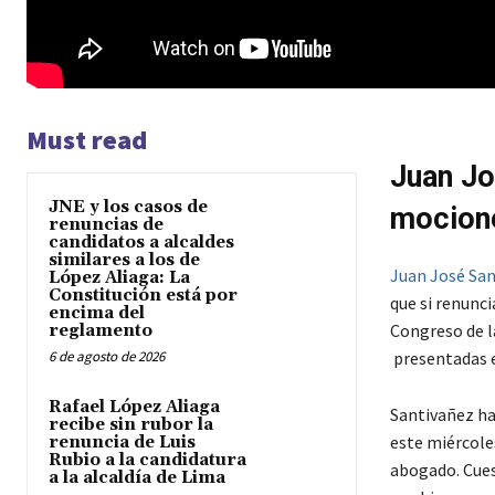
Must read
Juan Jo
JNE y los casos de
mocion
renuncias de
candidatos a alcaldes
similares a los de
Juan José Sa
López Aliaga: La
Constitución está por
que si renunci
encima del
Congreso de l
reglamento
6 de agosto de 2026
presentadas e
Rafael López Aliaga
Santivañez ha
recibe sin rubor la
este miércole
renuncia de Luis
Rubio a la candidatura
abogado. Cuest
a la alcaldía de Lima