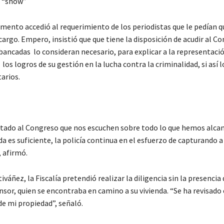
n “show”
ento accedió al requerimiento de los periodistas que le pedían qu
cargo. Empero, insistió que que tiene la disposición de acudir al C
 bancadas lo consideran necesario, para explicar a la representaci
los logros de su gestión en la lucha contra la criminalidad, si así 
arios.
tado al Congreso que nos escuchen sobre todo lo que hemos alcan
da es suficiente, la policía continua en el esfuerzo de capturando a
, afirmó.
tiváñez, la Fiscalía pretendió realizar la diligencia sin la presencia 
or, quien se encontraba en camino a su vivienda. “Se ha revisado 
de mi propiedad”, señaló.