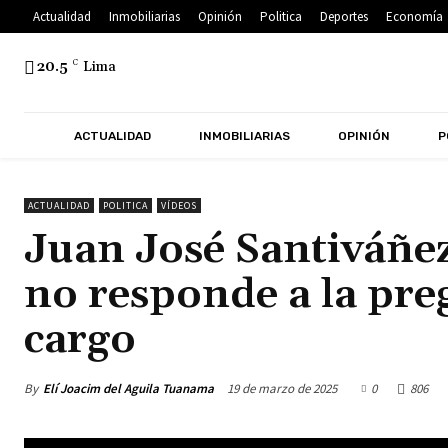
Actualidad
Inmobiliarias
Opinión
Politica
Deportes
Economía
20.5
C
Lima
ACTUALIDAD
INMOBILIARIAS
OPINIÓN
P
ACTUALIDAD
POLITICA
VÍDEOS
Juan José Santiváñez
no responde a la pre
cargo
By
Elí Joacim del Aguila Tuanama
19 de marzo de 2025
0
806