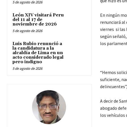
que hizo es u
5 de agosto de 2026
En ningún mom
León XIV visitará Peru
del 11 al 17 de
renunciará al 
noviembre de 2026
viernes si las
5 de agosto de 2026
según señaló, 
los parlament
Luis Rubio renunció a
la candidatura a la
alcaldía de Lima en un
acto considerado legal
pero indigno
5 de agosto de 2026
“Hemos solici
suficiente, na
delincuentes”
A decir de San
abogado defens
los vehículos 