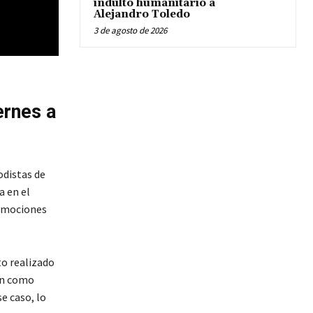
indulto humanitario a
Alejandro Toledo
3 de agosto de 2026
ernes a
odistas de
a en el
o mociones
to realizado
ión como
e caso, lo