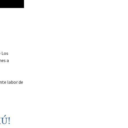
e Los
nes a
nte labor de
Ú!