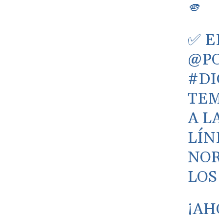
🫵
✅ E
@PO
#DI
TEM
A L
LÍN
NOR
LOS
¡AH