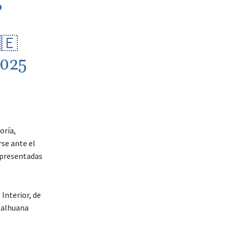
P
🇪
025
oría,
rse ante el
 presentadas
 Interior, de
 Salhuana