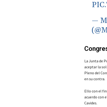
PIC
— M
(@M
Congres
La Junta de P
aceptar la sol
Pleno del Con
en su contra.
Ello con el fi
acuerdo con el
Cavides.