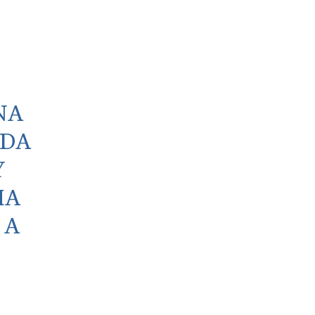
NA
ADA
Y
MA
 A