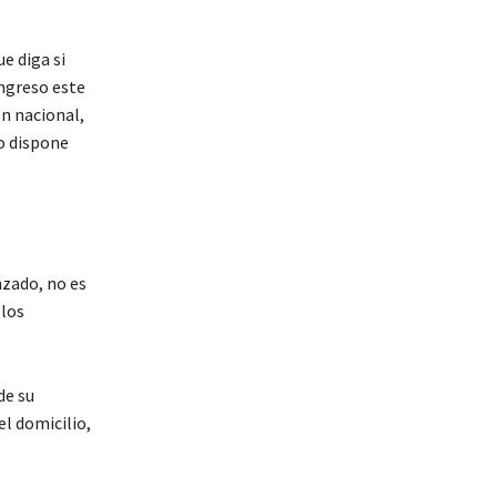
e diga si
ongreso este
ón nacional,
lo dispone
zado, no es
 los
de su
el domicilio,