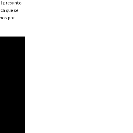
 el presunto
ica que se
amos por