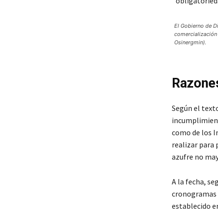
El Gobierno de Di
comercialización
Osinergmin).
Razones
Según el texto
incumplimiento
como de los I
realizar para
azufre no may
A la fecha, se
cronogramas de
establecido e