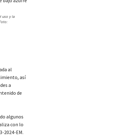
 uso y la
Foto:
ada al
cimiento, así
des a
ontenido de
bido algunos
liza con lo
03-2024-EM.