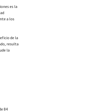
iones es la
dad
nte a los
ficio de la
do, resulta
ude la
de 84