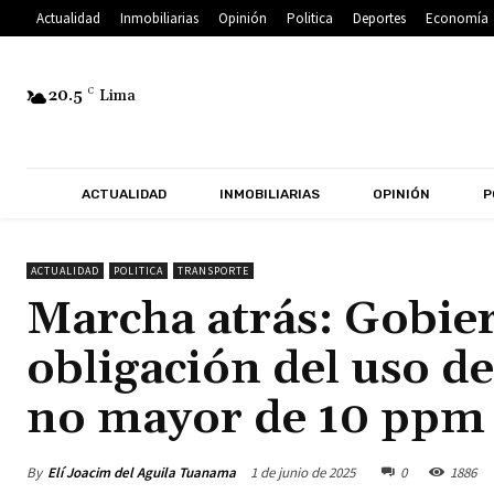
Actualidad
Inmobiliarias
Opinión
Politica
Deportes
Economía
20.5
C
Lima
ACTUALIDAD
INMOBILIARIAS
OPINIÓN
P
ACTUALIDAD
POLITICA
TRANSPORTE
Marcha atrás: Gobier
obligación del uso d
no mayor de 10 ppm
By
Elí Joacim del Aguila Tuanama
1 de junio de 2025
0
1886