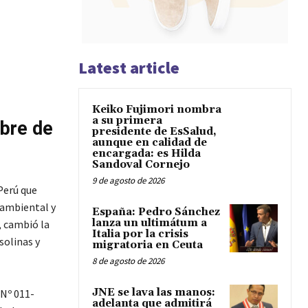
Latest article
Keiko Fujimori nombra
a su primera
ubre de
presidente de EsSalud,
aunque en calidad de
encargada: es Hilda
Sandoval Cornejo
9 de agosto de 2026
Perú que
 ambiental y
España: Pedro Sánchez
lanza un ultimátum a
, cambió la
Italia por la crisis
solinas y
migratoria en Ceuta
8 de agosto de 2026
JNE se lava las manos:
Nº 011-
adelanta que admitirá