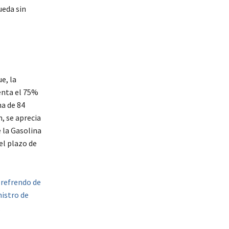
ueda sin
e, la
enta el 75%
na de 84
, se aprecia
 la Gasolina
el plazo de
 refrendo de
istro de
.