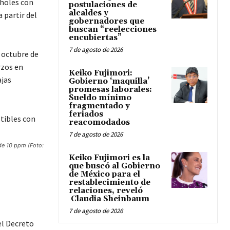
oholes con
postulaciones de
alcaldes y
 partir del
gobernadores que
buscan “reelecciones
encubiertas”
7 de agosto de 2026
 octubre de
rzos en
Keiko Fujimori:
ajas
Gobierno ‘maquilla’
promesas laborales:
Sueldo mínimo
fragmentado y
feriados
reacomodados
7 de agosto de 2026
de 10 ppm (Foto:
Keiko Fujimori es la
que buscó al Gobierno
de México para el
restablecimiento de
relaciones, reveló
Claudia Sheinbaum
7 de agosto de 2026
el Decreto