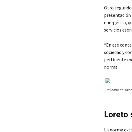
Otro segundo 
presentación 
energética, qu
servicios esen
“En ese contex
sociedad y co
pertinente mo
norma.
Refinería de Tala
Loreto 
La norma exce