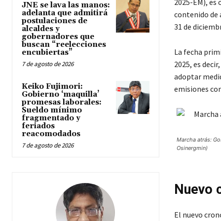
2025-EM), es o
JNE se lava las manos:
adelanta que admitirá
contenido de 
postulaciones de
31 de diciembr
alcaldes y
gobernadores que
buscan “reelecciones
La fecha prim
encubiertas”
2025, es decir
7 de agosto de 2026
adoptar medid
Keiko Fujimori:
emisiones con
Gobierno ‘maquilla’
promesas laborales:
Sueldo mínimo
fragmentado y
feriados
reacomodados
Marcha atrás: Go
7 de agosto de 2026
Osinergmin)
Nuevo 
El nuevo cron