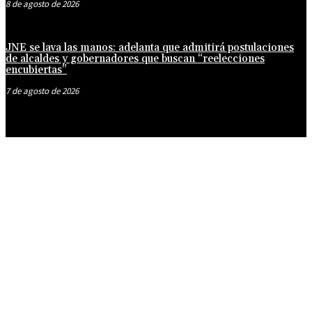
8 de agosto de 2026
JNE se lava las manos: adelanta que admitirá postulaciones
de alcaldes y gobernadores que buscan “reelecciones
encubiertas”
7 de agosto de 2026