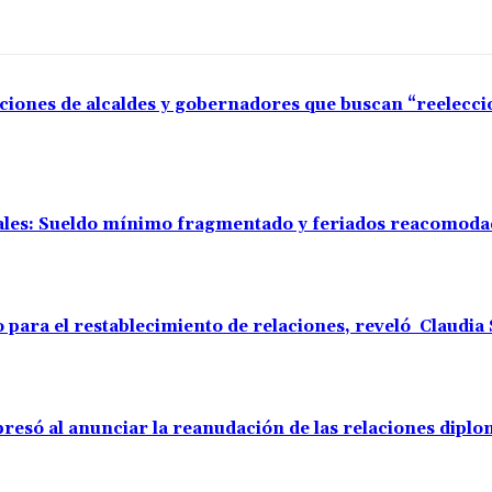
aciones de alcaldes y gobernadores que buscan “reelecc
rales: Sueldo mínimo fragmentado y feriados reacomod
o para el restablecimiento de relaciones, reveló Claudi
resó al anunciar la reanudación de las relaciones diplo