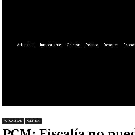
Se te ha enviado una contraseña por correo electrónico.
Recuperación de contraseña
Recupera tu contraseña
tu correo electrónico
Se te ha enviado una contraseña por correo electrónico.
Actualidad
Inmobiliarias
Opinión
Politica
Deportes
Econo
19.9
C
Lima
sábado, agosto 8, 2026
ACTUALIDAD
INMOBILIARIAS
OPINIÓN
ACTUALIDAD
POLITICA
PCM: Fiscalía no pue