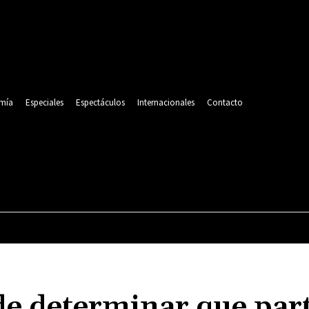
mía
Especiales
Espectáculos
Internacionales
Contacto
POLITICA
DEPORTES
ECONOMÍA
ESPECIALES
de determinar que par