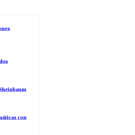
iones
ados
a Sheinbaum
máticas con