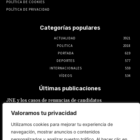
POLÍTICA DE COOKIES
POLÍTICA DE PRIVACIDAD
Categorías populares
ACTUALIDAD
3921
POLITICA
2018
PORTADA
619
DEPORTES
577
INTERNACIONALES
559
VÍDEOS
534
Últimas publicaciones
JNE y los casos de renuncias de candidatos
a alcaldes similares a los de López Aliaga: La
Constitución está por encima del reglamento
Valoramos tu privacidad
6 de agosto de 2026
Utilizamos cookies para mejorar tu experiencia de
navegación, mostrar anuncios o contenidos
Rafael López Aliaga recibe sin rubor la
personalizados y analizar nuestro tráfico. Al hacer clic en