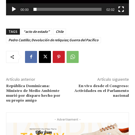
c
t
00:00
02:02
o
r
TAGS
“acto de estado”
Chile
d
e
Pedro Castillo; Devolución de reliquias; Guerra del Pacífico
v
í
d
e
o
Artículo anterior
Artículo siguiente
República Dominicana:
En vivo desde el Congreso:
Ministro de Medio Ambiente
Actividades en el Parlamento
murió por disparo hecho por
nacional
su propio amigo
- Advertisement -