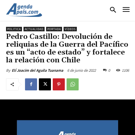
POLITICA
ACTUALIDAD
PORTADA
VÍDEOS
Pedro Castillo: Devolución de
reliquias de la Guerra del Pacífico
es un “acto de estado” y fortalece
la relación con Chile
6 de junio de 2022
0
1106
By
Elí Joacim del Aguila Tuanama