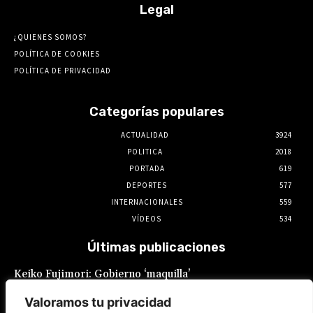
Legal
¿QUIENES SOMOS?
POLÍTICA DE COOKIES
POLÍTICA DE PRIVACIDAD
Categorías populares
ACTUALIDAD
3924
POLITICA
2018
PORTADA
619
DEPORTES
577
INTERNACIONALES
559
VÍDEOS
534
Últimas publicaciones
Keiko Fujimori: Gobierno ‘maquilla’
promesas laborales: Sueldo mínimo
fragmentado y feriados reacomodados
Valoramos tu privacidad
7 de agosto de 2026