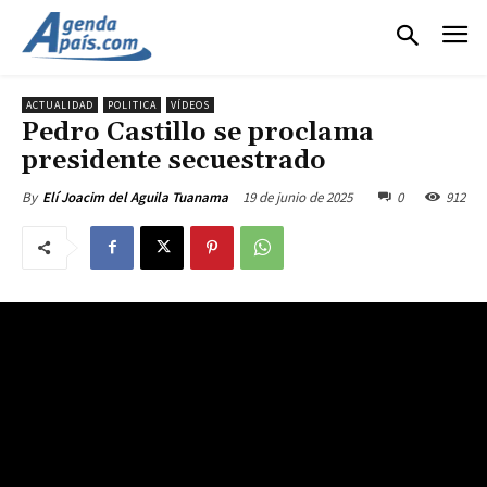
ACTUALIDAD
POLITICA
VÍDEOS
Pedro Castillo se proclama
presidente secuestrado
19 de junio de 2025
0
912
By
Elí Joacim del Aguila Tuanama