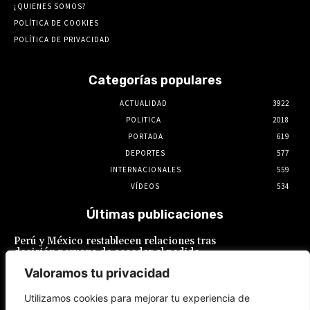
¿QUIENES SOMOS?
POLÍTICA DE COOKIES
POLÍTICA DE PRIVACIDAD
Categorías populares
ACTUALIDAD
3922
POLITICA
2018
PORTADA
619
DEPORTES
577
INTERNACIONALES
559
VÍDEOS
534
Últimas publicaciones
Perú y México restablecen relaciones tras
decisión peruana de acceder al pedido
mexicano de conceder salvoconducto a
Valoramos tu privacidad
Bettsy Chávez
7 de agosto de 2026
Utilizamos cookies para mejorar tu experiencia de