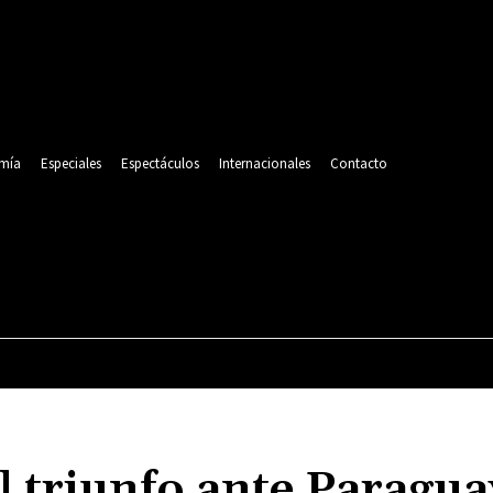
mía
Especiales
Espectáculos
Internacionales
Contacto
POLITICA
DEPORTES
ECONOMÍA
ESPECIALES
l triunfo ante Paragua