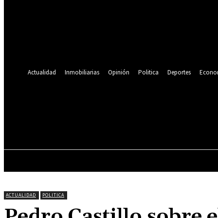
Se te ha enviado una contraseña por correo electrónico.
Recuperación de contraseña
Recupera tu contraseña
tu correo electrónico
Se te ha enviado una contraseña por correo electrónico.
Actualidad
Inmobiliarias
Opinión
Politica
Deportes
Econo
21.4
C
Lima
viernes, agosto 7, 2026
ACTUALIDAD
INMOBILIARIAS
OPINIÓN
ACTUALIDAD
POLITICA
Pedro Castillo sobre e