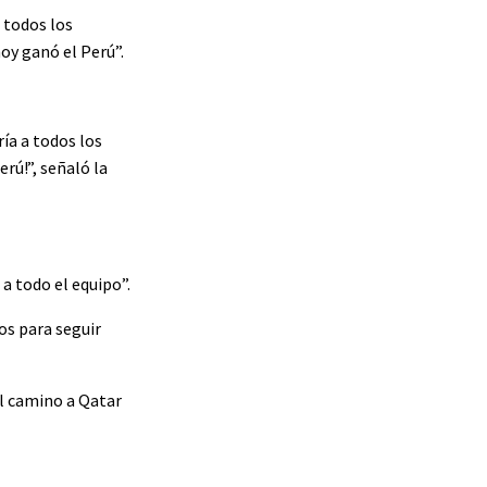
 todos los
oy ganó el Perú”.
ía a todos los
rú!”, señaló la
 a todo el equipo”.
s para seguir
El camino a Qatar