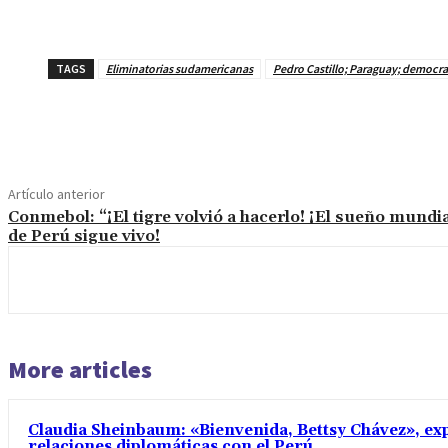
TAGS
Eliminatorias sudamericanas
Pedro Castillo; Paraguay; democra
Cuota
Artículo anterior
Conmebol: “¡El tigre volvió a hacerlo! ¡El sueño mundia
de Perú sigue vivo!
More articles
Claudia Sheinbaum: «Bienvenida, Bettsy Chávez», exp
relaciones diplomáticas con el Perú