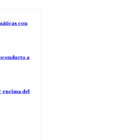
máticas con
voconducto a
or encima del