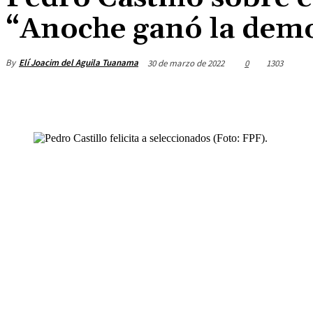
“Anoche ganó la demo
By
Elí Joacim del Aguila Tuanama
30 de marzo de 2022
0
1303