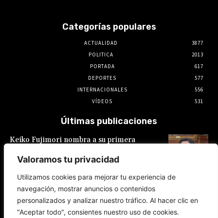
Categorías populares
ACTUALIDAD
3877
POLITICA
2013
PORTADA
617
DEPORTES
577
INTERNACIONALES
556
VÍDEOS
531
Últimas publicaciones
Keiko Fujimori nombra a su primera
presidente de EsSalud, aunque en calidad de
encargada: es Hilda Sandoval Cornejo
Valoramos tu privacidad
9 de agosto de 2026
Utilizamos cookies para mejorar tu experiencia de
navegación, mostrar anuncios o contenidos
España: Pedro Sánchez lanza un ultimátum a
personalizados y analizar nuestro tráfico. Al hacer clic en
Italia por la crisis migratoria en Ceuta
"Aceptar todo", consientes nuestro uso de cookies.
8 de agosto de 2026