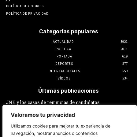
POLÍTICA DE COOKIES
POLÍTICA DE PRIVACIDAD
Categorías populares
ACTUALIDAD
3921
POLITICA
2018
PORTADA
619
DEPORTES
577
INTERNACIONALES
559
VÍDEOS
534
Últimas publicaciones
JNE y los casos de renuncias de candidatos
a alcaldes similares a los de López Aliaga: La
Constitución está por encima del reglamento
Valoramos tu privacidad
6 de agosto de 2026
Utilizamos cookies para mejorar tu experiencia de
navegación, mostrar anuncios o contenidos
Rafael López Aliaga recibe sin rubor la