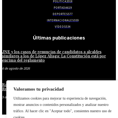
POLITICA
2018
PORTADA
619
DEPORTES
577
INTERNACIONALES
559
VÍDEOS
534
Últimas publicaciones
JNE y los casos de renuncias de candidatos a alcaldes
similares a los de López Aliaga: La Constitución está por
encima del reglamento
6 de agosto de 2026
Rafael López Aliaga recibe sin rubor la renuncia de Luis
Valoramos tu privacidad
Rubio a la candidatura a la alcaldía de Lima
5 de agosto de 2026
Utilizamos cookies para mejorar tu experiencia de navegación,
mostrar anuncios o contenidos personalizados y analizar nuestro
tráfico. Al hacer clic en "Aceptar todo", consientes nuestro uso de
cookies.