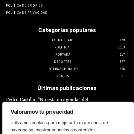
POLÍTICA DE COOKIES
POLÍTICA DE PRIVACIDAD
Categorías populares
ACTUALIDAD
3879
POLITICA
2013
PORTADA
617
DEPORTES
577
INTERNACIONALES
556
VÍDEOS
531
Últimas publicaciones
Pedro Castillo: “No está en agenda” del
Gobierno el indulto al expresidente, declaró
Luis Galarreta
Valoramos tu privacidad
10 de agosto de 2026
Utilizamos cookies para mejorar tu experiencia de
navegación, mostrar anuncios o contenidos
Keiko Fujimori ofrece «escudo total» a la