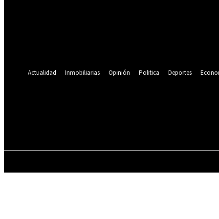
Se te ha enviado una contraseña por correo electrónico.
Recuperación de contraseña
Recupera tu contraseña
tu correo electrónico
Se te ha enviado una contraseña por correo electrónico.
Actualidad
Inmobiliarias
Opinión
Politica
Deportes
Econo
19.9
C
Lima
viernes, agosto 7, 2026
ACTUALIDAD
INMOBILIARIAS
OPINIÓN