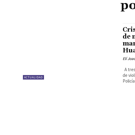
po
Cri
de 
man
Hu
Elí Joa
A tres ascendió el número de personas fallecidas como consecuencia
de vio
ACTUALIDAD
Policía