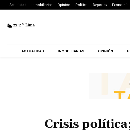
Actualidad
Inmobiliarias
Opinión
Politica
Deportes
Economía
22.2
C
Lima
ACTUALIDAD
INMOBILIARIAS
OPINIÓN
P
Crisis políti