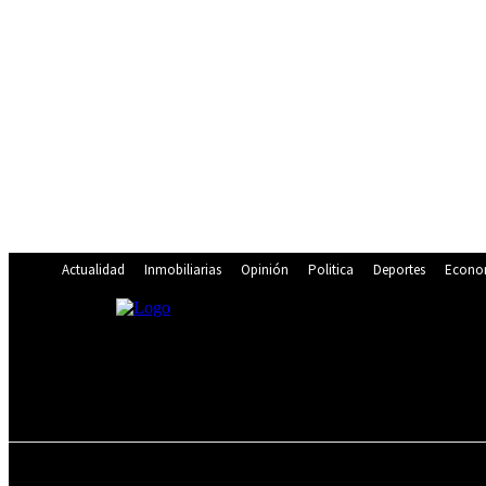
Actualidad
Inmobiliarias
Opinión
Politica
Deportes
Econo
20
C
Lima
jueves, agosto 6, 2026
ACTUALIDAD
INMOBILIARIAS
OPINIÓN