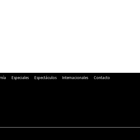
mía
Especiales
Espectáculos
Internacionales
Contacto
POLITICA
DEPORTES
ECONOMÍA
ESPECIALES