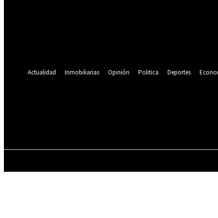
Se te ha enviado una contraseña por correo electrónico.
Recuperación de contraseña
Recupera tu contraseña
tu correo electrónico
Se te ha enviado una contraseña por correo electrónico.
Actualidad
Inmobiliarias
Opinión
Politica
Deportes
Econo
21.9
C
Lima
viernes, agosto 7, 2026
ACTUALIDAD
INMOBILIARIAS
OPINIÓN