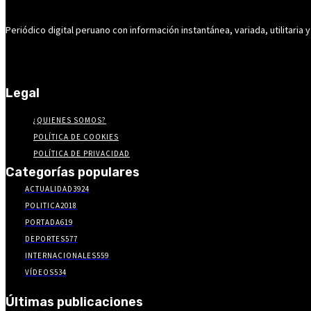
Periódico digital peruano con información instantánea, variada, utilitaria y
Legal
¿QUIENES SOMOS?
POLÍTICA DE COOKIES
POLÍTICA DE PRIVACIDAD
Categorías populares
ACTUALIDAD
3924
POLITICA
2018
PORTADA
619
DEPORTES
577
INTERNACIONALES
559
VÍDEOS
534
Últimas publicaciones